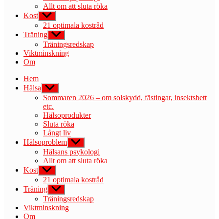
Allt om att sluta röka
Kost
Visa
undermeny
21 optimala kostråd
Träning
Visa
undermeny
Träningsredskap
Viktminskning
Om
Hem
Hälsa
Visa
undermeny
Sommaren 2026 – om solskydd, fästingar, insektsbett
etc.
Hälsoprodukter
Sluta röka
Långt liv
Hälsoproblem
Visa
undermeny
Hälsans psykologi
Allt om att sluta röka
Kost
Visa
undermeny
21 optimala kostråd
Träning
Visa
undermeny
Träningsredskap
Viktminskning
Om