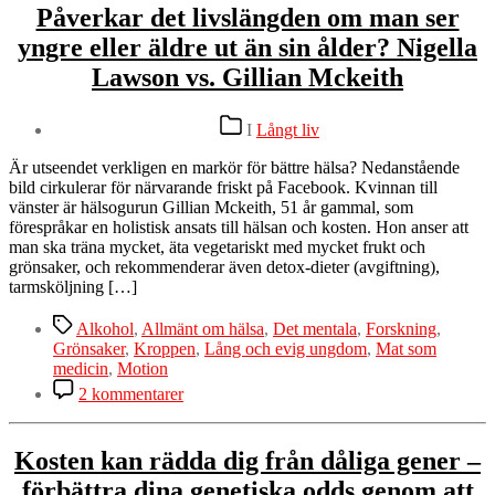
Påverkar det livslängden om man ser
yngre eller äldre ut än sin ålder? Nigella
Lawson vs. Gillian Mckeith
Kategorier
I
Långt liv
Är utseendet verkligen en markör för bättre hälsa? Nedanstående
bild cirkulerar för närvarande friskt på Facebook. Kvinnan till
vänster är hälsogurun Gillian Mckeith, 51 år gammal, som
förespråkar en holistisk ansats till hälsan och kosten. Hon anser att
man ska träna mycket, äta vegetariskt med mycket frukt och
grönsaker, och rekommenderar även detox-dieter (avgiftning),
tarmsköljning […]
Etiketter
Alkohol
,
Allmänt om hälsa
,
Det mentala
,
Forskning
,
Grönsaker
,
Kroppen
,
Lång och evig ungdom
,
Mat som
medicin
,
Motion
till
2 kommentarer
Påverkar
det
livslängden
Kosten kan rädda dig från dåliga gener –
om
förbättra dina genetiska odds genom att
man