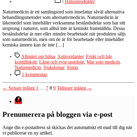
I
Hälsoprodukter
bota
sjukdomar
Naturmedicin är ett samlingsord som innefattar såväl alternativa
och
behandlingsmetoder som alternativmedicin. Naturmedicin är
föryngra
läkemedel som innehåller verksamma beståndsdelar som har sitt
huden
ursprung i naturen, som alltså inte är kemiskt framställda. Dessa
beståndsdelar är mer eller mindre bearbetade när produkten säljs
som naturmedicin, men om de är för bearbetade eller innehåller
kemiska ämnen kan de inte […]
Etiketter
Allmänt om hälsa
,
Antioxidanter
,
Frukt och bär
,
kosttillskott
,
Lång och evig ungdom
,
Mat som medicin
,
Naturmedicin
,
Sjukdomar
,
Sömn
till
1 kommentar
Naturmedicin
–
Inläggsnavigering
←
Senare
inlägg
1
…
7
8
9
Tidigare
inlägg
→
omfattande
artikel
Menyval
om
olika
typer
Prenumerera på bloggen via e-post
av
alternativmedicin
Ange din e-postadress så skickas det automatiskt ett mail till dig när
vi publicerar en ny artikel.