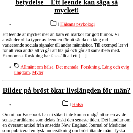
betydelse – Ett leende kan säga så
mycket!
Kategorier
I
Hälsans psykologi
Ett leende är mycket mer än bara en markör för gott humör. Vi
använder olika typer av leenden för att sända en lång rad
varieerande sociala signaler till andra människor. Till exempel ler vi
för att visa andra att vi går att lita på och går att samarbeta med.
Ekonomisk forskning har fastställt att ett […]
Etiketter
Allmänt om hälsa
,
Det mentala
,
Forskning
,
Lång och evig
ungdom
,
Myter
Bilder på bröst ökar livslängden för män?
Kategorier
I
Hälsa
Om ni har Facebook har ni säkert inte kunna undgå att se en av de
senaste artiklarna som delats friskt den senaste tiden. Det handlar om
en översatt artikel från ansedda New England Journal of Medicine
som publicerat en tysk undersökning om brösttittande män. Tyska