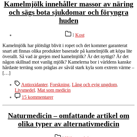
att
Kamelmjölk innehåller massor av näring
drabbas
och sägs bota sjukdomar och föryngra
av
diabetes
huden
kan
reduceras
Kategorier
upp
I
Kost
till
80
Kamelmjölk har plötsligt blivit i ropet och det kommer garanterat
%
snart att finnas olika produkter baserade på kamelmjölk att köpa lite
överallt. Så vad är grejen med kamelmjölk? Är det nyttigt? Är det
någon skillnad mot vanlig mjölk? Kamelerna bor i världens kanske
hårdaste terräng som präglas av såväl stark kyla som extrem värme –
[…]
Etiketter
Antioxidanter
,
Forskning
,
Lång och evig ungdom
,
Livsmedel
,
Mat som medicin
till
15 kommentarer
Kamelmjölk
innehåller
massor
Naturmedicin – omfattande artikel om
av
olika typer av alternativmedicin
näring
och
sägs
Kategorier