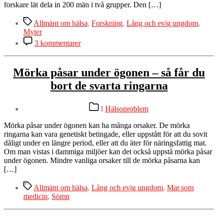
forskare lät dela in 200 män i två grupper. Den […]
Etiketter
Allmänt om hälsa
,
Forskning
,
Lång och evig ungdom
,
Myter
till
3 kommentarer
Bilder
på
bröst
Mörka påsar under ögonen – så får du
ökar
bort de svarta ringarna
livslängden
för
män?
Kategorier
I
Hälsoproblem
Mörka påsar under ögonen kan ha många orsaker. De mörka
ringarna kan vara genetiskt betingade, eller uppstått för att du sovit
dåligt under en längre period, eller att du äter för näringsfattig mat.
Om man vistas i dammiga miljöer kan det också uppstå mörka påsar
under ögonen. Mindre vanliga orsaker till de mörka påsarna kan
[…]
Etiketter
Allmänt om hälsa
,
Lång och evig ungdom
,
Mat som
medicin
,
Sömn