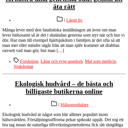
ser
äta rätt
yngre
eller
Kategorier
äldre
I
Långt liv
ut
än
Många lever med den fatalistiska inställningen att även om man
sin
lever hälsosamt så är det i slutändan generna som styr när och hur vi
ålder?
dör. Har man till exempel hjärtsjukdom i familjen är det ofta så att
Nigella
man mer eller mindre utgår från att man själv kommer att drabbas
Lawson
oavsett vad man gör, hur man […]
vs.
Gillian
Etiketter
Forskning
,
Lång och evig ungdom
,
Mat som medicin
,
Mckeith
Sjukdomar
Ekologisk hudvård – de bästa och
billigaste butikerna online
Kategorier
I
Hälsoprodukter
Ekologisk hudvård är något som blir alltmer populärt inom
hälsovärlden. Försäljningssiffrorna pekar spikrakt uppåt. Det tog ett
bra tag innan de naturliga tillverkningsmetoderna fick sitt slutgiltiga