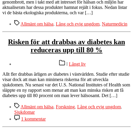
genombrott, men i takt med att intresset för hälsan och miljön har
aktualiserats har dessa produkter hamnat rejält i fokus. Nedan listar
vi de bästa ekologiska produkterna, och var […]
Etiketter
Allmänt om hälsa
,
Lång och evig ungdom
,
Naturmedicin
Risken för att drabbas av diabetes kan
reduceras upp till 80 %
Kategorier
I
Långt liv
Allt fler drabbas årligen av diabetes i västvärlden. Studie efter studie
visar dock att man kan minimera riskerna för att utveckla
sjukdomen. Nu senast var det U.S. National Institutes of Health som
släppte en ny rapport som menar att man kan minska risken att få
diabetes upp till 80 procent om man lever hälsosamt. Det […]
Etiketter
Allmänt om hälsa
,
Forskning
,
Lång och evig ungdom
,
Sjukdomar
till
1 kommentar
Risken
för