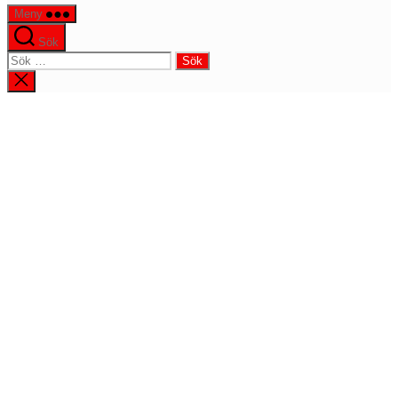
Meny
Sök
Sök
efter:
Stäng
sökningen