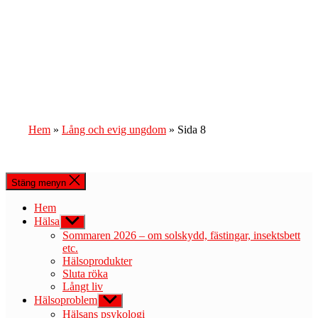
Hem
»
Lång och evig ungdom
»
Sida 8
Stäng menyn
Hem
Hälsa
Visa
undermeny
Sommaren 2026 – om solskydd, fästingar, insektsbett
etc.
Hälsoprodukter
Sluta röka
Långt liv
Hälsoproblem
Visa
undermeny
Hälsans psykologi