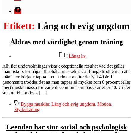
Menyval
Etikett:
Lång och evig ungdom
Åldras med värdighet genom träning
Kategorier
I
Långt liv
Allt fler undersökningar visar exceptionella resultat vad det gäller
människors förmåga att behålla muskelmassa. Länge trodde man att
mäniskor började tappa i muskelmassa efter de fyllt 40 år. I
genomsnitt troddes det att man tappar så mycket som 8 procent (eller
mer) muskelmassa för varje decennium som passerar efter 40. Under
senare tid har dock […]
Etiketter
Bygga muskler
,
Lång och evig ungdom
,
Motion
,
Styrketräning
Leenden har stor social och psykologisk