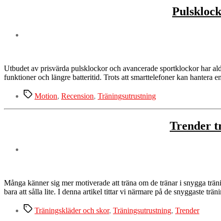
Pulsklock
Utbudet av prisvärda pulsklockor och avancerade sportklockor har aldr
funktioner och längre batteritid. Trots att smarttelefoner kan hantera e
Etiketter
Motion
,
Recension
,
Träningsutrustning
Trender t
Många känner sig mer motiverade att träna om de tränar i snygga träning
bara att sålla lite. I denna artikel tittar vi närmare på de snyggaste trä
Etiketter
Träningskläder och skor
,
Träningsutrustning
,
Trender