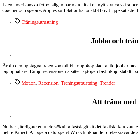
I den amerikanska fotbollsligan har man hittat ett nytt strategiskt 
coacher och spelare. Apples surfplattor har snabbt blivit uppskatt
Etiketter
Träningsutrustning
Jobba och trän
Är du den upptagna typen som alltid är uppkopplad, alltid jobbar med
laptophållare. Enligt recensionerna sitter laptopen fast riktigt stabilt i
Etiketter
Motion
,
Recension
,
Träningsutrustning
,
Trender
Att träna med 
Nu har ytterligare en undersökning fastslagit att det faktiskt kan vara en
hellre Kinect. Att spela datorspelet Wii och liknande rörelsekrävande s