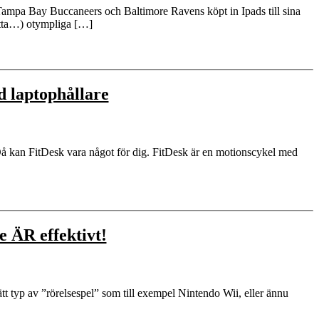
m Tampa Bay Buccaneers och Baltimore Ravens köpt in Ipads till sina
etta…) otympliga […]
d laptophållare
Då kan FitDesk vara något för dig. FitDesk är en motionscykel med
e ÄR effektivt!
r rätt typ av ”rörelsespel” som till exempel Nintendo Wii, eller ännu