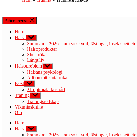
Stäng menyn
Hem
Hälsa
Visa
undermeny
Sommaren 2026 – om solskydd, fästingar, insektsbett etc
Hälsoprodukter
Sluta röka
Långt liv
Hälsoproblem
Visa
undermeny
Hälsans psykologi
Allt om att sluta röka
Kost
Visa
undermeny
21 optimala kostråd
Träning
Visa
undermeny
Träningsredskap
Viktminskning
Om
Hem
Hälsa
Visa
undermeny
Sommaren 2026 – om solskydd, fästingar, insektsbett etc