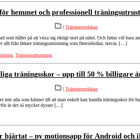
ör hemmet och professionell träningsutrustn
Kategorier
I
Träningsredskap
som håller på att växa sig riktigt stort på nätet. Och fattas väl bara a
 allt från lättare träningsutrustning som fitnessbollar, stavar, […]
träning
,
Träningsutrustning
lliga träningsskor – upp till 50 % billigare ä
Kategorier
I
Träningsredskap
et inte alla som känner till att man enkelt kan handla träningsskor för 
rför är det så mycket dyrare […]
r hjärtat – ny motionsapp för Android och 