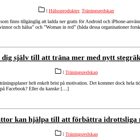
Kategorier
I
Hälsoprodukter
,
Träningsredskap
som finns tillgänglig att ladda ner gratis för Android och iPhone-anvä
Kvinnor och hälsa” och ”Woman in red” (båda dessa organisationer forsk
dig själv till att träna mer med nytt stegrä
Kategorier
I
Träningsredskap
a träningsplaner helt enkelt brist på motivation. Det kommer dock hela tid
lle på Facebook? Eller du kanske […]
ttor kan hjälpa till att förbättra idrottsliga 
Kategorier
I
Träningsredskap