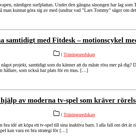
supervapen, nämligen surfplattan. Under den gångna säsongen har lag so
ade då man kunnat göra sig av med (undrar vad ”Lars Tommy” säger om d
a samtidigt med Fitdesk – motionscykel me
Kategorier
I
Träningsredskap
 något projekt, samtidigt som du känner att du måste röra mer på dig? 
 sin hållare, som också har plats för en mus. […]
hjälp av moderna tv-spel som kräver rörels
Kategorier
I
Träningsredskap
 bra idé att köpa ett tv-spel till sina inaktiva barn. I alla fall om det ä
pel kan vara en bra strategi för […]