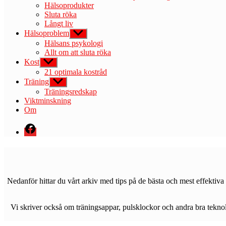
Hälsoprodukter
Sluta röka
Långt liv
Hälsoproblem
Visa
undermeny
Hälsans psykologi
Allt om att sluta röka
Kost
Visa
undermeny
21 optimala kostråd
Träning
Visa
undermeny
Träningsredskap
Viktminskning
Om
Menyval
Nedanför hittar du vårt arkiv med tips på de bästa och mest effektiva
Vi skriver också om träningsappar, pulsklockor och andra bra teknolo