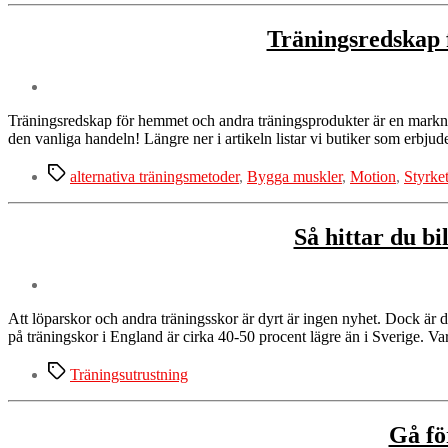
Träningsredskap f
Träningsredskap för hemmet och andra träningsprodukter är en marknad 
den vanliga handeln! Längre ner i artikeln listar vi butiker som erbjuder
Etiketter
alternativa träningsmetoder
,
Bygga muskler
,
Motion
,
Styrke
Så hittar du bi
Att löparskor och andra träningsskor är dyrt är ingen nyhet. Dock är d
på träningskor i England är cirka 40-50 procent lägre än i Sverige. Va
Etiketter
Träningsutrustning
Gå fö