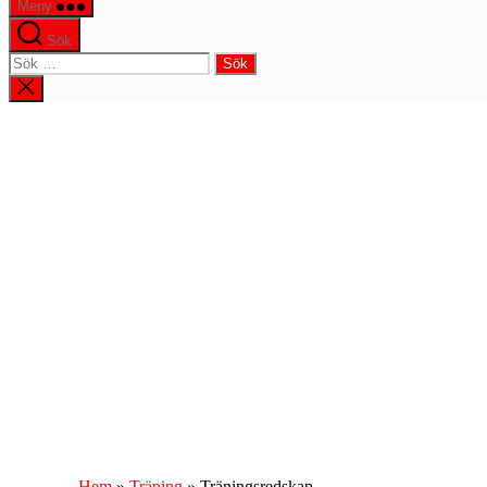
Meny
Sök
Sök
efter:
Stäng
sökningen
Hem
»
Träning
»
Träningsredskap