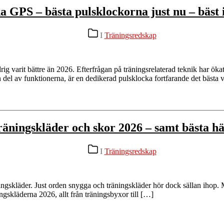
a GPS – bästa pulsklockorna just nu – bäst i
Kategorier
I
Träningsredskap
ig varit bättre än 2026. Efterfrågan på träningsrelaterad teknik har ök
n del av funktionerna, är en dedikerad pulsklocka fortfarande det bästa v
räningskläder och skor 2026 – samt bästa hä
Kategorier
I
Träningsredskap
skläder. Just orden snygga och träningskläder hör dock sällan ihop. Men 
ningskläderna 2026, allt från träningsbyxor till […]