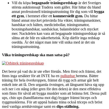
Vill du köpa
begagnade träningsredskap
är det Sveriges
största auktionssajt Tradera
som gäller. Här hittar du bland
annat professionell träningsutrustning för dig som vill
bygga
ett gym
, i hemmet eller ett
kommersiellt gym.
Du hittar
bland annat mycket prisvärda fria vikter, träningsmaskiner,
handskar och bälten, medicinbollar, träningsmattor,
boxningshandskar, sandsäckar, balansbrädor och mycket
mer. Nackdelen kan vara att begagnade träningsredskap är så
slitna att de blir en säkerhetsrisk. Köp därför inga redskap
osedda. Är det något man inte vill snika med är det sin
träningsutrustning.
Vilka träningsredskap ska man satsa på?
Det beror på vad du är ute efter förstås. Men först och främst, det
finns inga ursäkter för att INTE ha en
pullupbar
hemma. Bättre
träning för hela överkroppen, främst då rygg och armar går helt
enkelt inte att få. Den urgamla övningen, att långsamt häva sig upp
och ner i en stång (eller gren för den delen) är den mest effektiva
som finns för såväl att bygga muskler som att bränna fett. Dessa pull
ups, chin ups (handflatorna mot dig) bygger främst biceps och
ryggmusklerna. För att uppnå balans träna också triceps och bröst
med vanliga armhävningar samt en
dips-ställning.