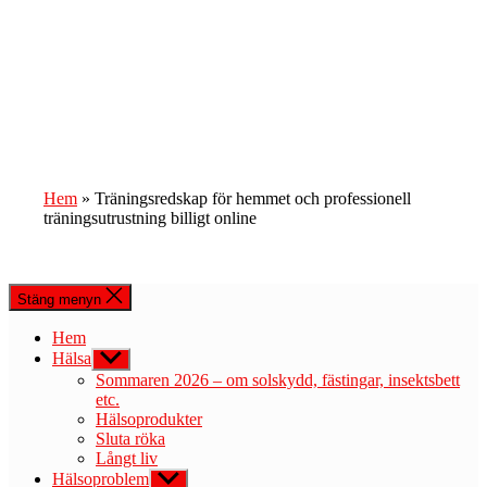
Hem
»
Träningsredskap för hemmet och professionell
träningsutrustning billigt online
Stäng menyn
Hem
Hälsa
Visa
undermeny
Sommaren 2026 – om solskydd, fästingar, insektsbett
etc.
Hälsoprodukter
Sluta röka
Långt liv
Hälsoproblem
Visa