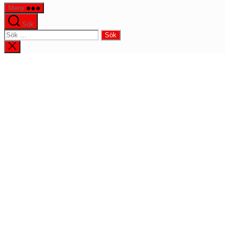
Meny
Sök
Sök
efter:
Stäng
sökningen