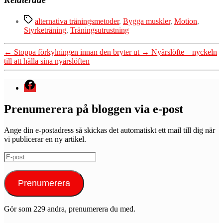
Etiketter
alternativa träningsmetoder
,
Bygga muskler
,
Motion
,
Styrketräning
,
Träningsutrustning
←
Stoppa förkylningen innan den bryter ut
→
Nyårslöfte – nyckeln
till att hålla sina nyårslöften
Menyval
Prenumerera på bloggen via e-post
Ange din e-postadress så skickas det automatiskt ett mail till dig när
vi publicerar en ny artikel.
E-
post
Prenumerera
Gör som 229 andra, prenumerera du med.