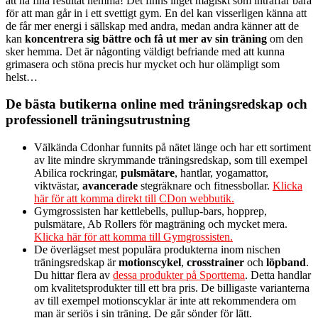
att nå fina resultat hemma! Det finns inget magiskt som inträffar bara
för att man går in i ett svettigt gym. En del kan visserligen känna att
de får mer energi i sällskap med andra, medan andra känner att de
kan
koncentrera sig bättre och få ut mer av sin träning
om den
sker hemma. Det är någonting väldigt befriande med att kunna
grimasera och stöna precis hur mycket och hur olämpligt som
helst…
De bästa butikerna online med träningsredskap och
professionell träningsutrustning
Välkända Cdonhar funnits på nätet länge och har ett sortiment
av lite mindre skrymmande träningsredskap, som till exempel
Abilica rockringar,
pulsmätare
, hantlar, yogamattor,
viktvästar,
avancerade
stegräknare och fitnessbollar.
Klicka
här för att komma direkt till CDon webbutik.
Gymgrossisten har kettlebells, pullup-bars, hopprep,
pulsmätare, Ab Rollers för magträning och mycket mera.
Klicka här för att komma till Gymgrossisten.
De överlägset mest populära produkterna inom nischen
träningsredskap är
motionscykel
,
crosstrainer
och
löpband
.
Du hittar flera av
dessa produkter på Sporttema
. Detta handlar
om kvalitetsprodukter till ett bra pris. De billigaste varianterna
av till exempel motionscyklar är inte att rekommendera om
man är seriös i sin träning. De går sönder för lätt.