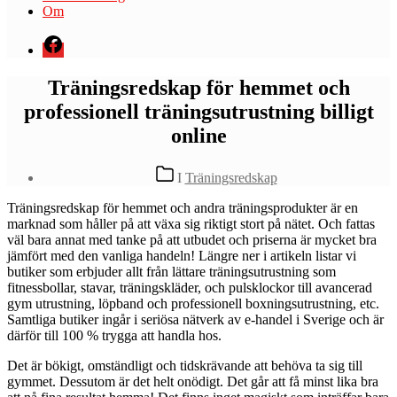
Om
Menyval
Träningsredskap för hemmet och
professionell träningsutrustning billigt
online
Kategorier
I
Träningsredskap
Träningsredskap för hemmet och andra träningsprodukter är en
marknad som håller på att växa sig riktigt stort på nätet. Och fattas
väl bara annat med tanke på att utbudet och priserna är mycket bra
jämfört med den vanliga handeln! Längre ner i artikeln listar vi
butiker som erbjuder allt från lättare träningsutrustning som
fitnessbollar, stavar, träningskläder, och pulsklockor till avancerad
gym utrustning, löpband och professionell boxningsutrustning, etc.
Samtliga butiker ingår i seriösa nätverk av e-handel i Sverige och är
därför till 100 % trygga att handla hos.
Det är bökigt, omständligt och tidskrävande att behöva ta sig till
gymmet. Dessutom är det helt onödigt. Det går att få minst lika bra