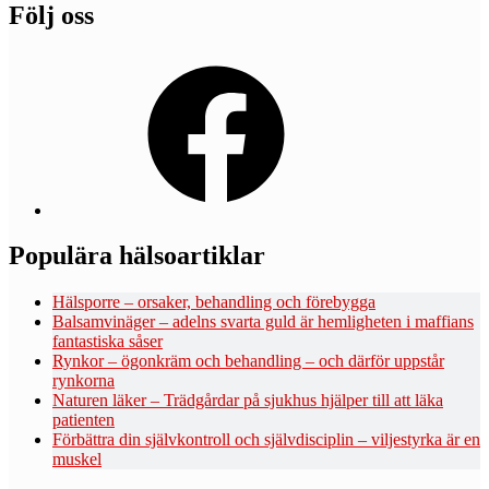
Följ oss
Facebook
Populära hälsoartiklar
Hälsporre – orsaker, behandling och förebygga
Balsamvinäger – adelns svarta guld är hemligheten i maffians
fantastiska såser
Rynkor – ögonkräm och behandling – och därför uppstår
rynkorna
Naturen läker – Trädgårdar på sjukhus hjälper till att läka
patienten
Förbättra din självkontroll och självdisciplin – viljestyrka är en
muskel