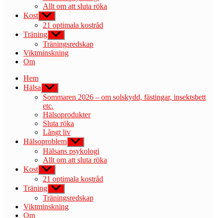
Allt om att sluta röka
Kost
Visa
undermeny
21 optimala kostråd
Träning
Visa
undermeny
Träningsredskap
Viktminskning
Om
Hem
Hälsa
Visa
undermeny
Sommaren 2026 – om solskydd, fästingar, insektsbett
etc.
Hälsoprodukter
Sluta röka
Långt liv
Hälsoproblem
Visa
undermeny
Hälsans psykologi
Allt om att sluta röka
Kost
Visa
undermeny
21 optimala kostråd
Träning
Visa
undermeny
Träningsredskap
Viktminskning
Om