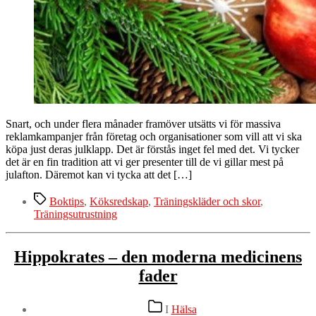
Snart, och under flera månader framöver utsätts vi för massiva
reklamkampanjer från företag och organisationer som vill att vi ska
köpa just deras julklapp. Det är förstås inget fel med det. Vi tycker
det är en fin tradition att vi ger presenter till de vi gillar mest på
julafton. Däremot kan vi tycka att det […]
Etiketter
Boktips
,
Köksredskap
,
Träningskläder och skor
,
Träningsutrustning
Hippokrates – den moderna medicinens
fader
Kategorier
I
Hälsa