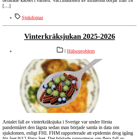
befarade kaoset i vården. Vaccinationen av influensa börjar från 14
[…]
Etiketter
Sjukdomar
Vinterkräksjukan 2025-2026
Kategorier
I
Hälsoproblem
Antalet fall av vinterkräksjuka i Sverige var under första
pandemiåret den lägsta sedan man började samla in data om
sjukdomen, enligt FHI. FHM rapporterade att epidemin drog igång
för året 9/12 förra året. Det började rapporteras om flera fall av