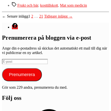
Etiketter
Frukt och bär
,
kosttillskott
,
Mat som medicin
Inläggsnavigering
←
Senare
inlägg
1
2
…
21
Tidigare
inlägg
→
Menyval
Prenumerera på bloggen via e-post
Ange din e-postadress så skickas det automatiskt ett mail till dig när
vi publicerar en ny artikel.
E-
post
Prenumerera
Gör som 229 andra, prenumerera du med.
Följ oss
Facebook