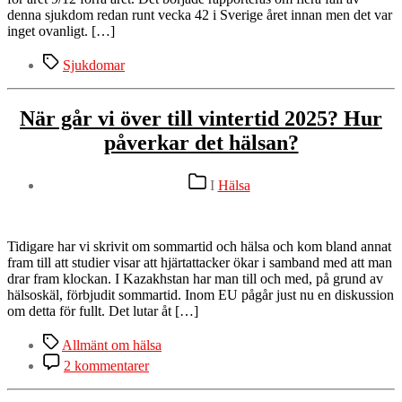
denna sjukdom redan runt vecka 42 i Sverige året innan men det var
inget ovanligt. […]
Etiketter
Sjukdomar
När går vi över till vintertid 2025? Hur
påverkar det hälsan?
Kategorier
I
Hälsa
Tidigare har vi skrivit om sommartid och hälsa och kom bland annat
fram till att studier visar att hjärtattacker ökar i samband med att man
drar fram klockan. I Kazakhstan har man till och med, på grund av
hälsoskäl, förbjudit sommartid. Inom EU pågår just nu en diskussion
om detta för fullt. Det lutar åt […]
Etiketter
Allmänt om hälsa
till
2 kommentarer
När
går