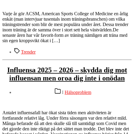
Varje år gör ACSM, American Sports College of Medicine en årlig
enkät (man intervjuar tusentals inom träningsbranschen) om vilka
träningstrender som blir de mest populära under året. Dessa trender
inom träning är de samma över i stort sett hela västvärlden.De
senaste åren har vår favorit-form av träning nämligen att träna med
sin egen kroppsvikt ökat i […]
Etiketter
Trender
Influensa 2025 – 2026 – skydda dig mot
influensan men oroa dig inte i onödan
Kategorier
I
Hälsoproblem
Antalet influensafall har ökat sista tiden men aktiviteten är
fortfarande relativt låg. Under förra säsongen var den relativt mild.
Många befarade då att den skulle slå till samtidigt som Covid men
det gjorde den inte riktigt på det sättet man trodde. Det blev inte det