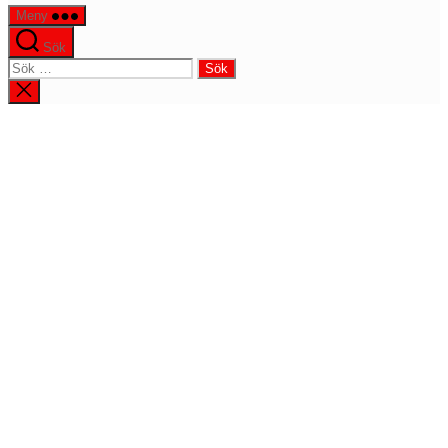
Meny
Sök
Sök
efter:
Stäng
sökningen