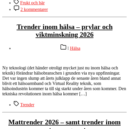
Etiketter
Frukt och bär
till
2 kommentarer
Äpplemarknaden
i
Kivik
Trender inom hälsa – prylar och
2026
viktminskning 2026
Kategorier
I
Hälsa
Ny teknologi (det händer otroligt mycket just nu inom hälsa och
teknik) förändrar hälsobranschen i grunden via nya uppfinningar.
Det var ingen slump att årets julklapp de senaste åren bland annat
blivit ett hälsoarmband och Virtual Reality teknik, som
hälsoindustrin kommer ta till sig starkt under åren som kommer. Den
tekniska revolutionen inom hälsa kommer […]
Etiketter
Trender
Mattrender 2026 – samt trender inom