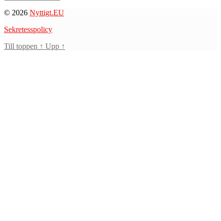
© 2026
Nyttigt.EU
Sekretesspolicy
Till toppen
↑
Upp
↑