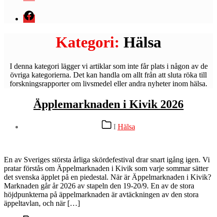
Menyval
Kategori:
Hälsa
I denna kategori lägger vi artiklar som inte får plats i någon av de
övriga kategorierna. Det kan handla om allt från att sluta röka till
forskningsrapporter om livsmedel eller andra nyheter inom hälsa.
Äpplemarknaden i Kivik 2026
Kategorier
I
Hälsa
En av Sveriges största årliga skördefestival drar snart igång igen. Vi
pratar förstås om Äppelmarknaden i Kivik som varje sommar sätter
det svenska äpplet på en piedestal. När är Äppelmarknaden i Kivik?
Marknaden går år 2026 av stapeln den 19-20/9. En av de stora
höjdpunkterna på äppelmarknaden är avtäckningen av den stora
äppeltavlan, och när […]