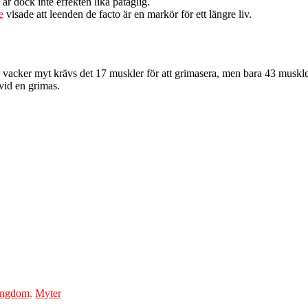
 är dock inte effekten lika påtaglig.
e
visade att leenden de facto är en markör för ett längre liv.
cker myt krävs det 17 muskler för att grimasera, men bara 43 muskler f
vid en grimas.
ungdom
,
Myter