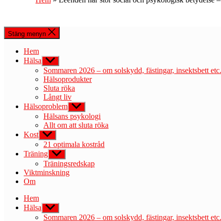
Stäng menyn
Hem
Hälsa
Visa
undermeny
Sommaren 2026 – om solskydd, fästingar, insektsbett etc
Hälsoprodukter
Sluta röka
Långt liv
Hälsoproblem
Visa
undermeny
Hälsans psykologi
Allt om att sluta röka
Kost
Visa
undermeny
21 optimala kostråd
Träning
Visa
undermeny
Träningsredskap
Viktminskning
Om
Hem
Hälsa
Visa
undermeny
Sommaren 2026 – om solskydd, fästingar, insektsbett etc