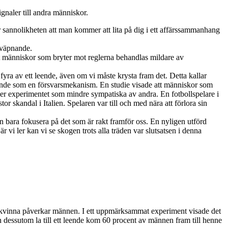
gnaler till andra människor.
ökar sannolikheten att man kommer att lita på dig i ett affärssammanhang
avväpnande.
tt människor som bryter mot reglerna behandlas mildare av
yra av ett leende, även om vi måste krysta fram det. Detta kallar
leende som en försvarsmekanism. En studie visade att människor som
der experimentet som mindre sympatiska av andra. En fotbollspelare i
or skandal i Italien. Spelaren var till och med nära att förlora sin
an bara fokusera på det som är rakt framför oss. En nyligen utförd
är vi ler kan vi se skogen trots alla träden var slutsatsen i denna
ende kvinna påverkar männen. I ett uppmärksammat experiment visade det
 dessutom la till ett leende kom 60 procent av männen fram till henne