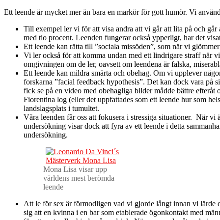
E
tt leende är mycket mer än bara en markör för gott humör. Vi använder
Till exempel ler vi för att visa andra att vi går att lita på och
med tio procent. Leenden fungerar också ypperligt, har det visat 
Ett leende kan rätta till ”sociala missöden”, som när vi glömme
Vi ler också för att komma undan med ett lindrigare straff när
omgivningen om de ler, oavsett om leendena är falska, miserabla 
Ett leende kan mildra smärta och obehag. Om vi upplever någon f
forskarna ”facial feedback hypothesis”. Det kan dock vara på s
fick se på en video med obehagliga bilder mådde bättre efteråt
Fiorentina log (eller det uppfattades som ett leende hur som hels
landslagsplats i tumultet.
Våra leenden får oss att fokusera i stressiga situationer. När v
undersökning visar dock att fyra av ett leende i detta sammanhang 
undersökning.
Mona Lisa visar upp
världens mest berömda
leende
Att le för sex är förmodligen vad vi gjorde långt innan vi lärd
sig att en kvinna i en bar som etablerade ögonkontakt med männ