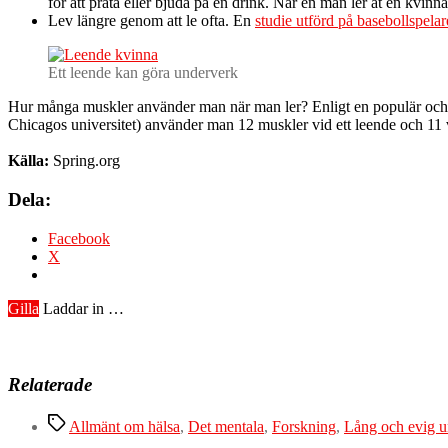
för att prata eller bjuda på en drink. När en man ler åt en kvinna
Lev längre genom att le ofta. En
studie utförd på basebollspelar
Ett leende kan göra underverk
Hur många muskler använder man när man ler? Enligt en populär och va
Chicagos universitet) använder man 12 muskler vid ett leende och 11 
Källa:
Spring.org
Dela:
Facebook
X
Gilla
Laddar in …
Relaterade
Etiketter
Allmänt om hälsa
,
Det mentala
,
Forskning
,
Lång och evig 