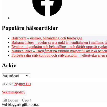
Populära hälsoartiklar
Hälsporre – orsaker, behandling och förebygga
Balsamvinäger – adelns svarta guld är hemligheten i maffians fa
Rynkor – ögonkräm och behandling – och därför uppstår rynko
Naturen läker – Trädgårdar på sjukhus hjälper till att läka patie
Förbättra din självkontroll och självdisciplin – viljestyrka är en
Arkiv
Arkiv
© 2026
Nyttigt.EU
Sekretesspolicy
Till toppen
↑
Upp
↑
%d
bloggare gillar detta: