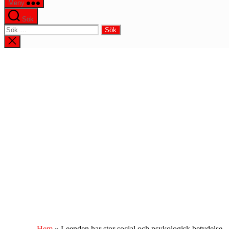
Meny
Sök
Sök
efter:
Stäng
sökningen
Hem
»
Leenden har stor social och psykologisk betydelse –