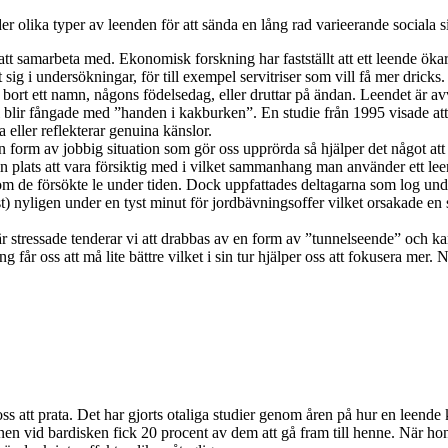
 olika typer av leenden för att sända en lång rad varieerande sociala si
 går att samarbeta med. Ekonomisk forskning har fastställt att ett leende 
sig i undersökningar, för till exempel servitriser som vill få mer dricks.
r bort ett namn, någons födelsedag, eller druttar på ändan. Leendet är 
 vi blir fångade med ”handen i kakburken”. En studie från 1995 visade a
eller reflekterar genuina känslor.
orm av jobbig situation som gör oss upprörda så hjälper det något att f
in plats att vara försiktig med i vilket sammanhang man använder ett 
 om de försökte le under tiden. Dock uppfattades deltagarna som log un
t) nyligen under en tyst minut för jordbävningsoffer vilket orsakade en st
i är stressade tenderar vi att drabbas av en form av ”tunnelseende” och k
får oss att må lite bättre vilket i sin tur hjälper oss att fokusera mer. N
e oss att prata. Det har gjorts otaliga studier genom åren på hur en le
en vid bardisken fick 20 procent av dem att gå fram till henne. När hon