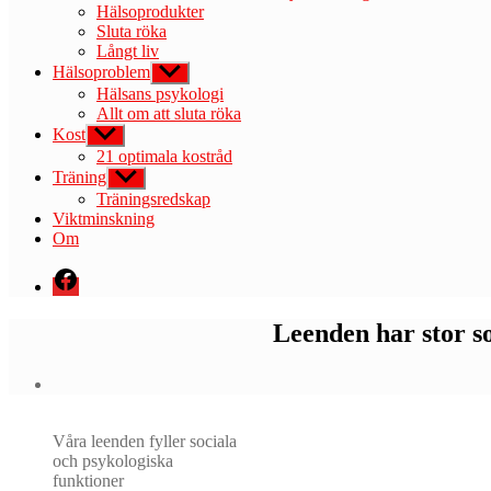
Hälsoprodukter
Sluta röka
Långt liv
Hälsoproblem
Visa
undermeny
Hälsans psykologi
Allt om att sluta röka
Kost
Visa
undermeny
21 optimala kostråd
Träning
Visa
undermeny
Träningsredskap
Viktminskning
Om
Menyval
Leenden har stor so
Våra leenden fyller sociala
och psykologiska
funktioner