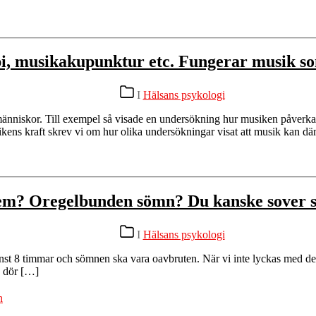
i, musikakupunktur etc. Fungerar musik s
Kategorier
I
Hälsans psykologi
s människor. Till exempel så visade en undersökning hur musiken påve
usikens kraft skrev vi om hur olika undersökningar visat att musik kan 
m? Oregelbunden sömn? Du kanske sover so
Kategorier
I
Hälsans psykologi
minst 8 timmar och sömnen ska vara oavbruten. När vi inte lyckas med dett
u dör […]
n