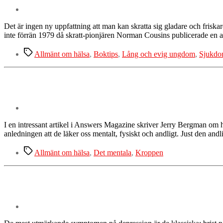
Det är ingen ny uppfattning att man kan skratta sig gladare och friskar
inte förrän 1979 då skratt-pionjären Norman Cousins publicerade en ar
Etiketter
Allmänt om hälsa
,
Boktips
,
Lång och evig ungdom
,
Sjukdo
I en intressant artikel i Answers Magazine skriver Jerry Bergman om hur
anledningen att de läker oss mentalt, fysiskt och andligt. Just den and
Etiketter
Allmänt om hälsa
,
Det mentala
,
Kroppen