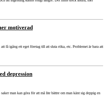
ch att ingenting känns roligt längre. Det finns dock andra, mer
 mer motiverad
t få igång ett eget företag till att sluta röka, etc. Problemet är bara att
ed depression
io saker man kan göra för att må lite bättre om man känt sig deppig en