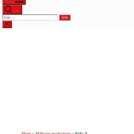
Meny
Sök
Sök
efter:
Stäng
sökningen
Hem
»
Hälsans psykologi
»
Sida 3