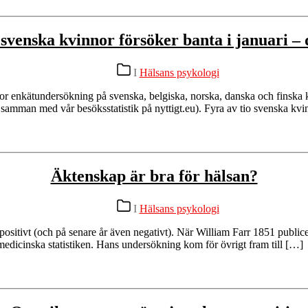
a svenska kvinnor försöker banta i januari –
Kategorier
I
Hälsans psykologi
tor enkätundersökning på svenska, belgiska, norska, danska och finska k
er samman med vår besöksstatistik på nyttigt.eu). Fyra av tio svenska k
Äktenskap är bra för hälsan?
Kategorier
I
Hälsans psykologi
ositivt (och på senare år även negativt). När William Farr 1851 publicera
medicinska statistiken. Hans undersökning kom för övrigt fram till […]