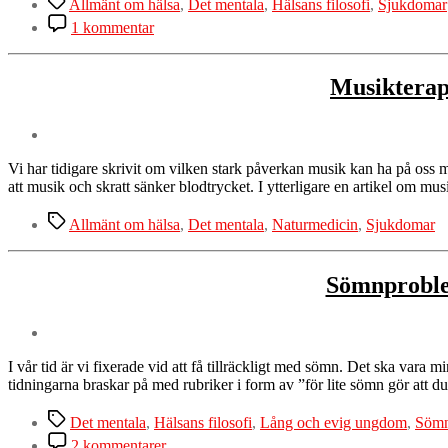
Allmänt om hälsa
,
Det mentala
,
Hälsans filosofi
,
Sjukdomar
till
1 kommentar
Vad
ska
man
Musikterap
göra
om
man
är
deppig?
Vi har tidigare skrivit om vilken stark påverkan musik kan ha på os
10
att musik och skratt sänker blodtrycket. I ytterligare en artikel om m
sätt
att
Etiketter
Allmänt om hälsa
,
Det mentala
,
Naturmedicin
,
Sjukdomar
bli
av
med
Sömnproble
depression
I vår tid är vi fixerade vid att få tillräckligt med sömn. Det ska vara 
tidningarna braskar på med rubriker i form av ”för lite sömn gör att d
Etiketter
Det mentala
,
Hälsans filosofi
,
Lång och evig ungdom
,
Söm
till
2 kommentarer