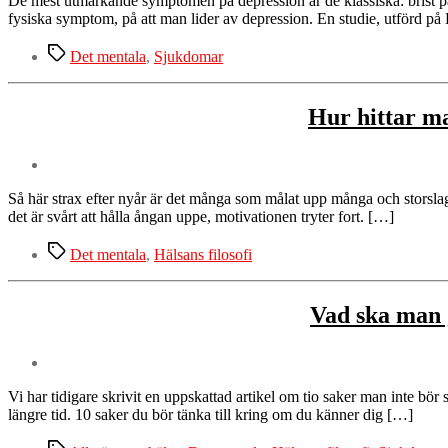
De mest utmärkande symptomen på depression är de klassiska: brist på
fysiska symptom, på att man lider av depression. En studie, utförd på
Etiketter
Det mentala
,
Sjukdomar
Hur hittar ma
Så här strax efter nyår är det många som målat upp många och storslagna pl
det är svårt att hålla ångan uppe, motivationen tryter fort. […]
Etiketter
Det mentala
,
Hälsans filosofi
Vad ska man 
Vi har tidigare skrivit en uppskattad artikel om tio saker man inte bör
längre tid. 10 saker du bör tänka till kring om du känner dig […]
Etiketter