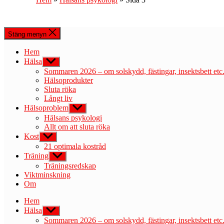
Stäng menyn
Hem
Hälsa
Visa
undermeny
Sommaren 2026 – om solskydd, fästingar, insektsbett etc
Hälsoprodukter
Sluta röka
Långt liv
Hälsoproblem
Visa
undermeny
Hälsans psykologi
Allt om att sluta röka
Kost
Visa
undermeny
21 optimala kostråd
Träning
Visa
undermeny
Träningsredskap
Viktminskning
Om
Hem
Hälsa
Visa
undermeny
Sommaren 2026 – om solskydd, fästingar, insektsbett etc