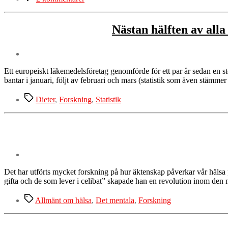
Sömnproblem?
Oregelbunden
sömn?
Nästan hälften av all
Du
kanske
sover
som
ett
Ett europeiskt läkemedelsföretag genomförde för ett par år sedan en s
geni!
bantar i januari, följt av februari och mars (statistik som även stämm
Etiketter
Dieter
,
Forskning
,
Statistik
Det har utförts mycket forskning på hur äktenskap påverkar vår hälsa p
gifta och de som lever i celibat” skapade han en revolution inom den 
Etiketter
Allmänt om hälsa
,
Det mentala
,
Forskning