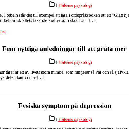
Kategorier
I
Hälsans psykologi
e. I bibeln står det till exempel att läsa i ordspråksboken att ett ”Glat
tikel om skrattets läkande krafter som skratt och […]
mar
Fem nyttiga anledningar till att gråta mer
Kategorier
I
Hälsans psykologi
 tårar är ett av livets stora mirakel som fungerar så väl och så självklar
liga delen kan vi inte […]
Fysiska symptom på depression
Kategorier
I
Hälsans psykologi