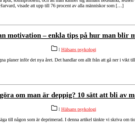
 aptit, sömnproblem, och att man känner sig allmänt nedstämd, ledsen o
 Harvard, visade att upp till 76 procent av alla människor som […]
n motivation – enkla tips på hur man blir
Kategorier
I
Hälsans psykologi
aner inför det nya året. Det handlar om allt från att gå ner i vikt till at
göra om man är deppig? 10 sätt att bli av m
Kategorier
I
Hälsans psykologi
 säga till någon som är deprimerad. I denna artikel tänkte vi skriva om t