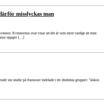
 därför misslyckas man
vinnor. Kvinnornas svar visar att det är som mest vanligt att man
vinnor uppger […]
de sin studie på fransoser indelade i tre distinkta grupper: ”änkor,