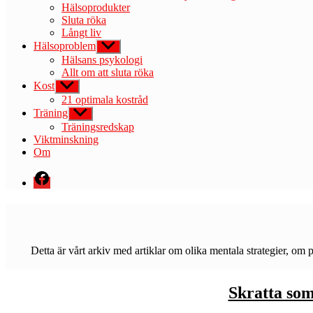
Hälsoprodukter
Sluta röka
Långt liv
Hälsoproblem
Visa
undermeny
Hälsans psykologi
Allt om att sluta röka
Kost
Visa
undermeny
21 optimala kostråd
Träning
Visa
undermeny
Träningsredskap
Viktminskning
Om
Menyval
Detta är vårt arkiv med artiklar om olika mentala strategier, om
Skratta so