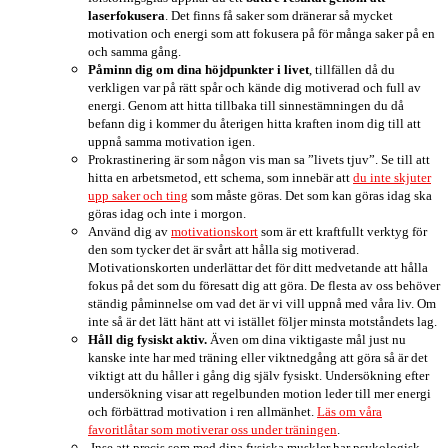
laserfokusera
. Det finns få saker som dränerar så mycket
motivation och energi som att fokusera på för många saker på en
och samma gång.
Påminn dig om dina höjdpunkter i livet
, tillfällen då du
verkligen var på rätt spår och kände dig motiverad och full av
energi. Genom att hitta tillbaka till sinnestämningen du då
befann dig i kommer du återigen hitta kraften inom dig till att
uppnå samma motivation igen.
Prokrastinering är som någon vis man sa ”livets tjuv”. Se till att
hitta en arbetsmetod, ett schema, som innebär att
du inte skjuter
upp saker och ting
som måste göras. Det som kan göras idag ska
göras idag och inte i morgon.
Använd dig av
motivationskort
som är ett kraftfullt verktyg för
den som tycker det är svårt att hålla sig motiverad.
Motivationskorten underlättar det för ditt medvetande att hålla
fokus på det som du föresatt dig att göra. De flesta av oss behöver
ständig påminnelse om vad det är vi vill uppnå med våra liv. Om
inte så är det lätt hänt att vi istället följer minsta motståndets lag.
Håll dig fysiskt aktiv.
Även om dina viktigaste mål just nu
kanske inte har med träning eller viktnedgång att göra så är det
viktigt att du håller i gång dig själv fysiskt. Undersökning efter
undersökning visar att regelbunden motion leder till mer energi
och förbättrad motivation i ren allmänhet.
Läs om våra
favoritlåtar som motiverar oss under träningen
.
Inse att precis som med dina fysiska muskler har psykologisk