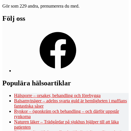
Gör som 229 andra, prenumerera du med.
Följ oss
Facebook
Populära hälsoartiklar
Hälsporre – orsaker, behandling och förebygga
Balsamvinäger – adelns svarta guld är hemligheten i maffians
fantastiska såser
Rynkor – ögonkräm och behandling – och därför uppstår
rynkorna
Naturen läker – Trädgårdar på sjukhus hjälper till att läka
patienten