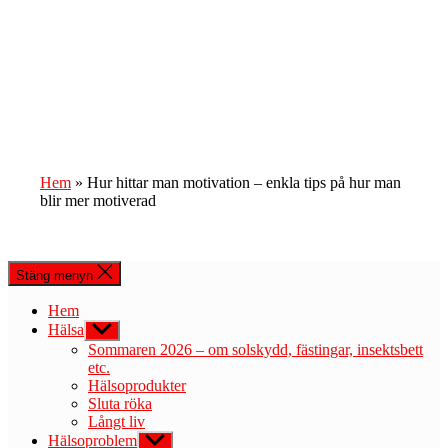
Hem
»
Hur hittar man motivation – enkla tips på hur man
blir mer motiverad
Stäng menyn
Hem
Hälsa
Visa
undermeny
Sommaren 2026 – om solskydd, fästingar, insektsbett
etc.
Hälsoprodukter
Sluta röka
Långt liv
Hälsoproblem
Visa