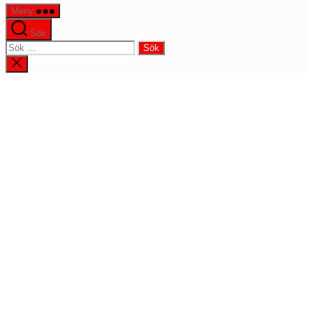
Meny
Sök
Sök
efter:
Stäng
sökningen