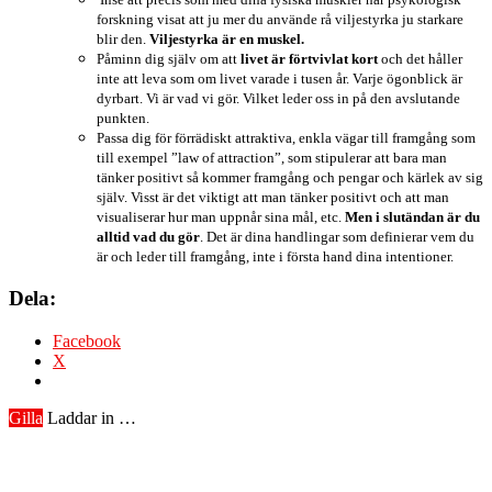
forskning visat att ju mer du använde rå viljestyrka ju starkare
blir den.
Viljestyrka är en muskel.
Påminn dig själv om att
livet är förtvivlat kort
och det håller
inte att leva som om livet varade i tusen år. Varje ögonblick är
dyrbart. Vi är vad vi gör. Vilket leder oss in på den avslutande
punkten.
Passa dig för förrädiskt attraktiva, enkla vägar till framgång som
till exempel ”law of attraction”, som stipulerar att bara man
tänker positivt så kommer framgång och pengar och kärlek av sig
själv. Visst är det viktigt att man tänker positivt och att man
visualiserar hur man uppnår sina mål, etc.
Men i slutändan är du
alltid vad du gör
. Det är dina handlingar som definierar vem du
är och leder till framgång, inte i första hand dina intentioner.
Dela:
Facebook
X
Gilla
Laddar in …