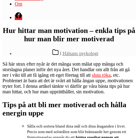
Om
Menyval
Hur hittar man motivation – enkla tips på
hur man blir mer motiverad
Kategorier
I
Hälsans psykologi
S
å här strax efter nyår är det många som målat upp många och
storslagna planer inför det nya året. Det handlar om allt från att gå
ner i vikt till att få igång ett eget företag till att
sluta röka
, etc.
Problemet är bara att det är svårt att hålla ångan uppe, motivationen
tryter fort. I denna artikel tänkte vi därför ge våra bästa tips på hur
man hittar, och hur man upprätthåller, sin motivation.
Tips på att bli mer motiverad och hålla
energin uppe
Sålla och sortera bland dina mål och dina åtaganden i livet.
Precis som med solstrålen som blir brännande het genom ett
förstoringsglas uppnår du ett
bättre resultat genom att