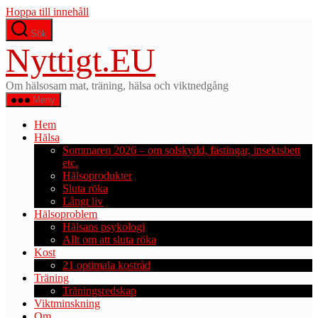
Hoppa till innehåll
Sök
Nyttigt.EU
Om hälsosam mat, träning, hälsa och viktnedgång
Meny
Hem
Hälsa
Sommaren 2026 – om solskydd, fästingar, insektsbett
etc.
Hälsoprodukter
Sluta röka
Långt liv
Hälsoproblem
Hälsans psykologi
Allt om att sluta röka
Kost
21 optimala kostråd
Träning
Träningsredskap
Viktminskning
Om