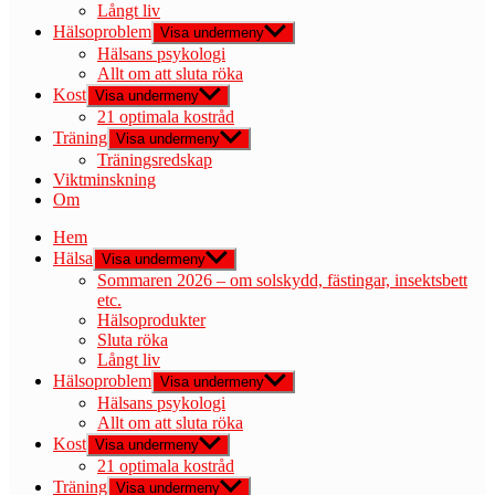
Långt liv
Hälsoproblem
Visa undermeny
Hälsans psykologi
Allt om att sluta röka
Kost
Visa undermeny
21 optimala kostråd
Träning
Visa undermeny
Träningsredskap
Viktminskning
Om
Hem
Hälsa
Visa undermeny
Sommaren 2026 – om solskydd, fästingar, insektsbett
etc.
Hälsoprodukter
Sluta röka
Långt liv
Hälsoproblem
Visa undermeny
Hälsans psykologi
Allt om att sluta röka
Kost
Visa undermeny
21 optimala kostråd
Träning
Visa undermeny