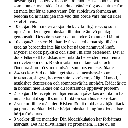
besvärliga episoder av röksug i tre minuter. De känns dock
som timmar, men rådet är att du använder dig av en timer för
att mäta hur länge suget varar. Din subjektiva förmåga att
bedöma tid är nämligen inte vad den borde vara när du lider
av abstinens.
10 dagar: Nu har dessa ögonblick av kraftigt röksug som
uppstår under dagen minskat till mindre än två per dag i
genomsnitt. Dessutom varar de nu under 3 minuter. Håll ut.
10 dagar-2 veckor: Nu har de flesta återhämtat sig till den
grad att beroendet inte längre har någon nämnvärd kraft.
Mycket är dock psykiskt och sitter i inlärda beteenden. Det är
dock lättare att handskas med inlärda beteenden bara man är
medveten om dem. Blodcirkulationen i tandköttet och
tänderna är nu på samma nivåer som hos en icke-rökare.
2-4 veckor: Vid det här laget ska abstinensbesvär som ilska,
frustration, ångest, koncentrationsproblem, dåligt tålamod,
rastlöshet, depression och sömnbesvär ha upphört. Rådet är att
ta kontakt med läkare om du fortfarande upplever problem.
21 dagar: De receptorer i hjärnan som påverkas av nikotin har
nu återhämtat sig till samma funktion som hos icke-rökare.
2 veckor till tre månader: Risken för att drabbas av hjärtattack
på grund av rökandet har börjat minska. Lungfunktionen har
börjat förbättras.
3 veckor till tre månader: Din blodcirkulation har förbättrats
markant. Det har blivit lättare att promenera. Hade du en