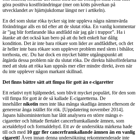
göra positiva kostförändringar (mer om kötts påverkan på
utvecklandet av hjärtsjukdomar längst ner i artikeln).
En del som slutar röka tycker sig inte uppleva några nämnvärda
förändringar alls en tid efter att de slutat röka. En vanlig kommentar
är ”jag blir fortfarande lika andfådd när jag går i trappor”. Ha i
åtanke att det också kan bero på att du helt enkelt har dålig
kondition. Det är inte bara rökare som lider av andfåddhet, och det
är heller inte bara rökare som upplever problem med slem i bihålor,
torrhosta, etc. Du har dock en mycket bättre utgångspunkt att
åtgärda dessa problem när du slutat röka. De direkta hälsofördelarna
med att sluta att röka kan uppnås mer eller mindre direkt, även när
du inte upplever någon markant skillnad.
Det finns bättre sätt att fimpa för gott än e-cigaretter
Ett relativt nytt hjälpmedel, som blivit mycket populärt, för den som
vill fimpa för gott är de så kallade E-cigaretterna. De
innehåller
nikotin
men inte lika många skadliga ämnen eftersom de
genererar ånga istället för rök. [Uppdatering november 2014].
Japans hälsoministerium har låtit analysera en större mängs e-
cigaretter och hittade flertalet cancerframkallande ämnen, som
acetaldehyd och formaldehyd. Ett av de undersökta märkena hade
till och med
10 ggr fler cancerframkallande ämnen än en vanlig
cigarett!
Även innan denna undersökning rekommenderade inte