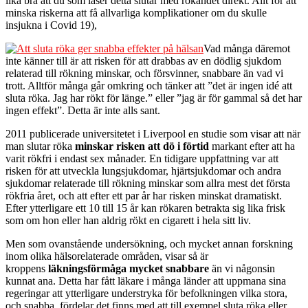
lika bra att du som läser detta slutar med rökandet direkt. Allt för att
minska riskerna att få allvarliga komplikationer om du skulle
insjukna i Covid 19),
Vad många däremot
inte känner till är att risken för att drabbas av en dödlig sjukdom
relaterad till rökning minskar, och försvinner, snabbare än vad vi
trott. Alltför många går omkring och tänker att ”det är ingen idé att
sluta röka. Jag har rökt för länge.” eller ”jag är för gammal så det har
ingen effekt”. Detta är inte alls sant.
2011 publicerade universitetet i Liverpool en studie som visar att när
man slutar röka
minskar risken att dö i förtid
markant efter att ha
varit rökfri i endast sex månader. En tidigare uppfattning var att
risken för att utveckla lungsjukdomar, hjärtsjukdomar och andra
sjukdomar relaterade till rökning minskar som allra mest det första
rökfria året, och att efter ett par år har risken minskat dramatiskt.
Efter ytterligare ett 10 till 15 år kan rökaren betrakta sig lika frisk
som om hon eller han aldrig rökt en cigarett i hela sitt liv.
Men som ovanstående undersökning, och mycket annan forskning
inom olika hälsorelaterade områden, visar så är
kroppens
läkningsförmåga mycket snabbare
än vi någonsin
kunnat ana. Detta har fått läkare i många länder att uppmana sina
regeringar att ytterligare understryka för befolkningen vilka stora,
och snabba, fördelar det finns med att till exempel sluta röka eller