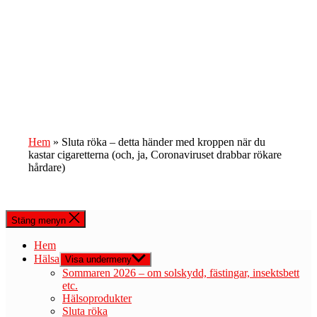
Hem
»
Sluta röka – detta händer med kroppen när du
kastar cigaretterna (och, ja, Coronaviruset drabbar rökare
hårdare)
Stäng menyn
Hem
Hälsa
Visa undermeny
Sommaren 2026 – om solskydd, fästingar, insektsbett
etc.
Hälsoprodukter
Sluta röka