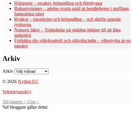
Hälsporre – orsaker, behandling och förebygga
Balsamvinäger – adelns svarta guld är hemligheten i maffians
fantastiska såser
Rynkor – ögonkräm och behandling – och därför uppstår
rynkorna
Naturen läker – Trädgårdar på sjukhus hjälper till att läka
patienten
Förbättra din självkontroll och självdisciplin – viljestyrka är en
muskel
Arkiv
Arkiv
© 2026
Nyttigt.EU
Sekretesspolicy
Till toppen
↑
Upp
↑
%d
bloggare gillar detta: