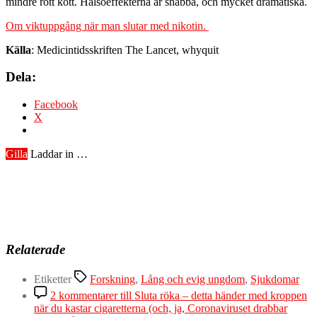
mindre rött kött. Hälsoeffekterna är snabba, och mycket dramatiska.
Om viktuppgång när man slutar med nikotin.
Källa
: Medicintidsskriften The Lancet, whyquit
Dela:
Facebook
X
Gilla
Laddar in …
Relaterade
Etiketter
Forskning
,
Lång och evig ungdom
,
Sjukdomar
2 kommentarer
till Sluta röka – detta händer med kroppen
när du kastar cigaretterna (och, ja, Coronaviruset drabbar