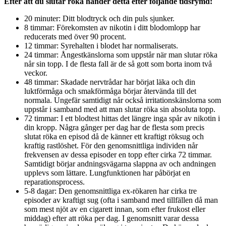
Efter att du slutar röka händer detta efter följande tidsrymd:
20 minuter: Ditt blodtryck och din puls sjunker.
8 timmar: Förekomsten av nikotin i ditt blodomlopp har
reducerats med över 90 procent.
12 timmar: Syrehalten i blodet har normaliserats.
24 timmar: Ångestkänslorna som uppstår när man slutar röka
når sin topp. I de flesta fall är de så gott som borta inom två
veckor.
48 timmar: Skadade nervtrådar har börjat läka och din
luktförmåga och smakförmåga börjar återvända till det
normala. Ungefär samtidigt når också irritationskänslorna som
uppstår i samband med att man slutar röka sin absoluta topp.
72 timmar: I ett blodtest hittas det längre inga spår av nikotin i
din kropp. Några gånger per dag har de flesta som precis
slutat röka en episod då de känner ett kraftigt röksug och
kraftig rastlöshet. För den genomsnittliga individen når
frekvensen av dessa episoder en topp efter cirka 72 timmar.
Samtidigt börjar andningsvägarna slappna av och andningen
upplevs som lättare. Lungfunktionen har påbörjat en
reparationsprocess.
5-8 dagar: Den genomsnittliga ex-rökaren har cirka tre
episoder av kraftigt sug (ofta i samband med tillfällen då man
som mest njöt av en cigarett innan, som efter frukost eller
middag) efter att röka per dag. I genomsnitt varar dessa