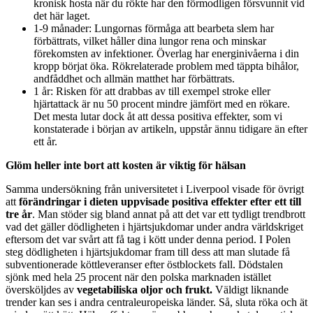
kronisk hosta när du rökte har den förmodligen försvunnit vid
det här laget.
1-9 månader: Lungornas förmåga att bearbeta slem har
förbättrats, vilket håller dina lungor rena och minskar
förekomsten av infektioner. Överlag har energinivåerna i din
kropp börjat öka. Rökrelaterade problem med täppta bihålor,
andfåddhet och allmän matthet har förbättrats.
1 år: Risken för att drabbas av till exempel stroke eller
hjärtattack är nu 50 procent mindre jämfört med en rökare.
Det mesta lutar dock åt att dessa positiva effekter, som vi
konstaterade i början av artikeln, uppstår ännu tidigare än efter
ett år.
Glöm heller inte bort att kosten är viktig för hälsan
Samma undersökning från universitetet i Liverpool visade för övrigt
att
förändringar i dieten uppvisade positiva effekter efter ett till
tre år
. Man stöder sig bland annat på att det var ett tydligt trendbrott
vad det gäller dödligheten i hjärtsjukdomar under andra världskriget
eftersom det var svårt att få tag i kött under denna period. I Polen
steg dödligheten i hjärtsjukdomar fram till dess att man slutade få
subventionerade köttleveranser efter östblockets fall. Dödstalen
sjönk med hela 25 procent när den polska marknaden istället
översköljdes av
vegetabiliska oljor och frukt.
Väldigt liknande
trender kan ses i andra centraleuropeiska länder. Så, sluta röka och ät