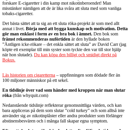
forskare E-cigaretter i din kamp mot nikotinberoendet! Man
misstänker nämligen att de är lika svåra att sluta med som vanliga
tobaks-cigaretter.
Det bästa sättet att ta sig an ett sluta röka-projekt är som med allt
annat i livet.
Börja med att bygga kunskap och motivation. Detta
gör man enklast i form av en bra bok i ämnet.
Den bok som
främst rekommenderas nuförtiden
är den hyllade boken
”Äntligen icke-rökare – det enkla sättet att sluta” av David Carr (jag
köpte ett exemplar till min syster som tyckte den var till stor hjälp
när hon slutade).
Du kan köpa den billigt och smidigt direkt på
Bokus.
Läs historien om cigaretterna
– uppfinningen som dödade fler än
100 miljoner människor på ett sekel.
En tidslinje över vad som händer med kroppen när man slutar
röka
(från whyquit.com)
Nedanstående tidslinje reflekterar genomsnittliga värden, och kan
bara appliceras på dem som slutar ”cold turkey” och som alltså inte
använder sig av nikotinplåster eller andra produkter som förlänger
abstinensbesvären och i många fall skapar egna symptom.