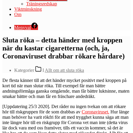
Träningsredskap
Viktminskning
Om
Menyval
Sluta röka – detta händer med kroppen
när du kastar cigaretterna (och, ja,
Coronaviruset drabbar rökare hårdare)
Kategorier
I
Allt om att sluta röka
D
e flesta känner till att det händer mycket positivt med kroppen på
kort tid när man slutar röka. Till exempel får man bättre
andningsförmåga ganska omgående, man får bättre luktsinne, maten
smakar bättre och man får en fräschare andedräkt.
[Uppdatering 25/3 2020]. Det råder nu ingen tvekan om att rökare
hör till riskgruppen för de som drabbas av
Coronaviruset.
Hur länge
man behöver ha varit rökfri för att med trygghet kunna säga att man
inte längre hör till en riskgrupp för Corona vet man inte (detta virus
lär dock vara med oss framöver, tills ett vaccin kommer, så det är