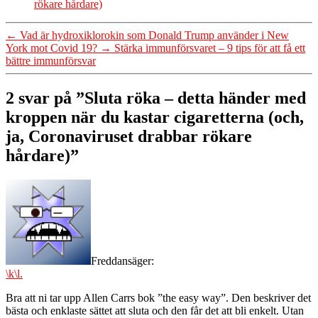
rökare hårdare)
←
Vad är hydroxiklorokin som Donald Trump använder i New
York mot Covid 19?
→
Stärka immunförsvaret – 9 tips för att få ett
bättre immunförsvar
2 svar på ”Sluta röka – detta händer med
kroppen när du kastar cigaretterna (och,
ja, Coronaviruset drabbar rökare
hårdare)”
Freddan
säger:
\k\l.
Bra att ni tar upp Allen Carrs bok ”the easy way”. Den beskriver det
bästa och enklaste sättet att sluta och den får det att bli enkelt. Utan