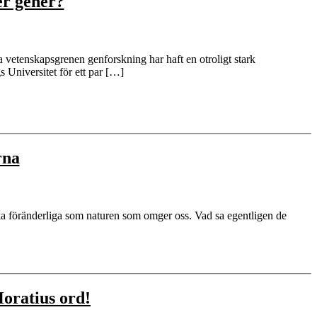
ler gener?
a vetenskapsgrenen genforskning har haft en otroligt stark
 Universitet för ett par […]
rna
lika föränderliga som naturen som omger oss. Vad sa egentligen de
Horatius ord!