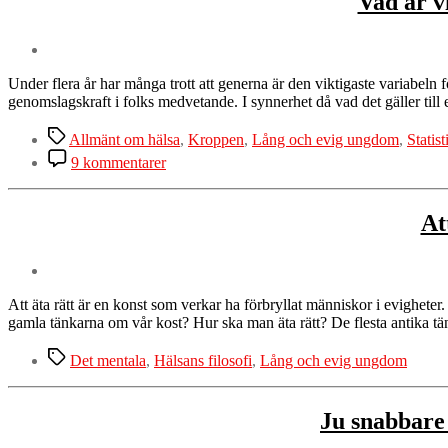
Vad är vi
Under flera år har många trott att generna är den viktigaste variabeln
genomslagskraft i folks medvetande. I synnerhet då vad det gäller til
Etiketter
Allmänt om hälsa
,
Kroppen
,
Lång och evig ungdom
,
Statist
till
9 kommentarer
Vad
är
viktigast
At
för
att
uppnå
hög
ålder?
Att äta rätt är en konst som verkar ha förbryllat människor i evighete
Livsstil
gamla tänkarna om vår kost? Hur ska man äta rätt? De flesta antika 
eller
gener?
Etiketter
Det mentala
,
Hälsans filosofi
,
Lång och evig ungdom
Ju snabbare 