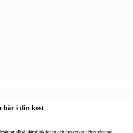
bär i din kost
rbättrar alltså hjärnfunktionen och motverkar åldersrelaterad