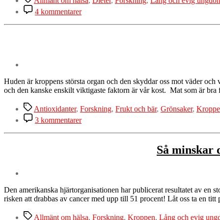
Allmänt om hälsa
,
Dieter
,
Forskning
,
Lång och evig ungdo
till
4 kommentarer
Fasta
–
rensar
man
kroppen
på
gifter
när
Huden är kroppens största organ och den skyddar oss mot väder och vi
man
och den kanske enskilt viktigaste faktorn är vår kost. Mat som är br
fastar
och
Etiketter
Antioxidanter
,
Forskning
,
Frukt och bär
,
Grönsaker
,
Kroppe
vad
till
3 kommentarer
händer
Mat
i
som
kroppen?
är
Så minskar d
bra
för
huden
Den amerikanska hjärtorganisationen har publicerat resultatet av en 
risken att drabbas av cancer med upp till 51 procent! Låt oss ta en titt 
Etiketter
Allmänt om hälsa
,
Forskning
,
Kroppen
,
Lång och evig un