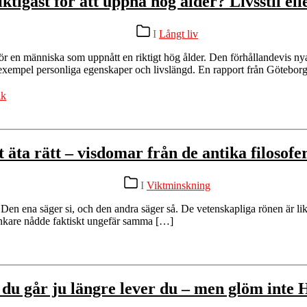
ktigast för att uppnå hög ålder? Livsstil el
Kategorier
I
Långt liv
 för en människa som uppnått en riktigt hög ålder. Den förhållandevis ny
l exempel personliga egenskaper och livslängd. En rapport från Göteborgs
ik
t äta rätt – visdomar från de antika filosofe
Kategorier
I
Viktminskning
r. Den ena säger si, och den andra säger så. De vetenskapliga rönen är 
tänkare nådde faktiskt ungefär samma […]
du går ju längre lever du – men glöm inte 