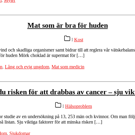
m
,
Myter
Mat som är bra för huden
Kategorier
I
Kost
nd och skadliga organismer samt bidrar till att reglera vår vätskebala
a för huden Mörk choklad är supermat för […]
n
,
Lång och evig ungdom
,
Mat som medicin
u risken för att drabbas av cancer – sju vik
Kategorier
I
Hälsoproblem
stor studie av en undersökning på 13, 253 män och kvinnor. Om man följ
på listan. Sju viktiga faktorer för att minska risken […]
gdom
,
Sjukdomar