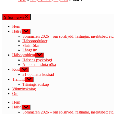
Stäng menyn
Hem
Hälsa
Visa
undermeny
Sommaren 2026 – om solskydd, fästingar, insektsbett etc
Hälsoprodukter
Sluta röka
Långt liv
Hälsoproblem
Visa
undermeny
Hälsans psykologi
Allt om att sluta röka
Kost
Visa
undermeny
21 optimala kostråd
Träning
Visa
undermeny
Träningsredskap
Viktminskning
Om
Hem
Hälsa
Visa
undermeny
Sommaren 2026 – om solskydd, fästingar, insektsbett etc