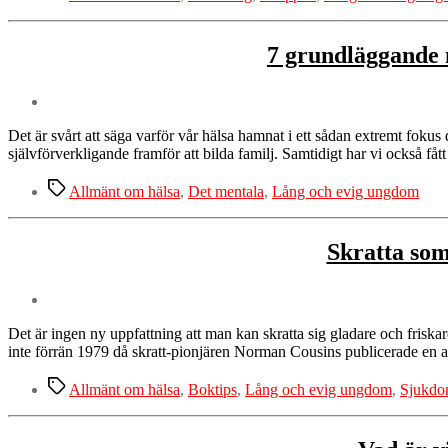
7 grundläggande 
Det är svårt att säga varför vår hälsa hamnat i ett sådan extremt fokus 
självförverkligande framför att bilda familj. Samtidigt har vi också f
Etiketter
Allmänt om hälsa
,
Det mentala
,
Lång och evig ungdom
Skratta so
Det är ingen ny uppfattning att man kan skratta sig gladare och friskar
inte förrän 1979 då skratt-pionjären Norman Cousins publicerade en ar
Etiketter
Allmänt om hälsa
,
Boktips
,
Lång och evig ungdom
,
Sjukdo