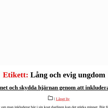
Etikett:
Lång och evig ungdom
net och skydda hjärnan genom att inkludera 
Kategorier
I
Långt liv
om man inkluderar bär i sin kost dagligen kan det stärka minnet. Bär fö