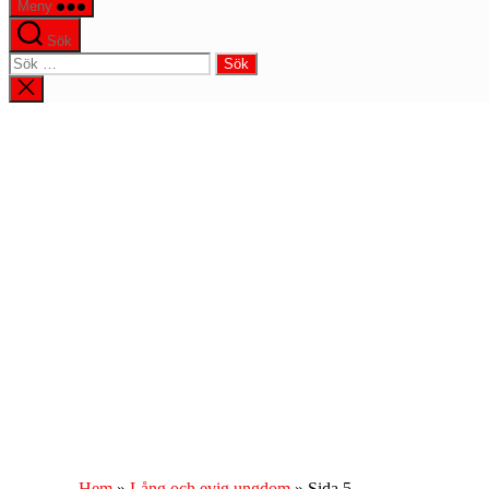
Meny
Sök
Sök
efter:
Stäng
sökningen
Hem
»
Lång och evig ungdom
»
Sida 5