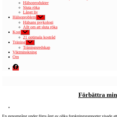
Hälsoprodukter
Sluta röka
Långt liv
Hälsoproblem
Visa
undermeny
Hälsans psykologi
Allt om att sluta röka
Kost
Visa
undermeny
21 optimala kostråd
Träning
Visa
undermeny
Träningsredskap
Viktminskning
Om
Menyval
Förbättra min
En genomgång under förra året av olika forskningsrapporter visade att 