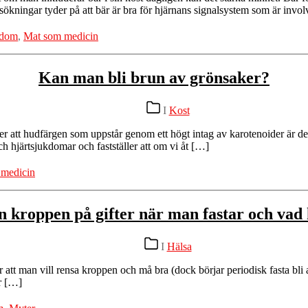
sökningar tyder på att bär är bra för hjärnans signalsystem som är invo
gdom
,
Mat som medicin
Kan man bli brun av grönsaker?
Kategorier
I
Kost
er att hudfärgen som uppstår genom ett högt intag av karotenoider är d
ch hjärtsjukdomar och fastställer att om vi åt […]
 medicin
n kroppen på gifter när man fastar och vad
Kategorier
I
Hälsa
 för att man vill rensa kroppen och må bra (dock börjar periodisk fasta bl
r […]