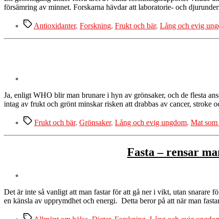
försämring av minnet. Forskarna hävdar att laboratorie- och djurunder
Etiketter
Antioxidanter
,
Forskning
,
Frukt och bär
,
Lång och evig un
Ja, enligt WHO blir man brunare i hyn av grönsaker, och de flesta ans
intag av frukt och grönt minskar risken att drabbas av cancer, stroke o
Etiketter
Frukt och bär
,
Grönsaker
,
Lång och evig ungdom
,
Mat som
Fasta – rensar ma
Det är inte så vanligt att man fastar för att gå ner i vikt, utan snarare
en känsla av upprymdhet och energi. Detta beror på att när man fasta
Etiketter