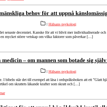
mänskliga behov för att uppnå känslomässig
Kategorier
I
Hälsans psykologi
det senaste decenniet. Kanske för att vi blivit mer individualiserade och 
ått en mycket större vetskap om vilka faktorer som påverkar […]
m medicin – om mannen som botade sig själ
Kategorier
I
Hälsans psykologi
e. I bibeln står det till exempel att läsa i ordspråksboken att ett ”Glat
tikel om skrattets läkande krafter som skratt och […]
mar