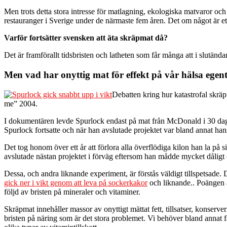
Men trots detta stora intresse för matlagning, ekologiska matvaror oc
restauranger i Sverige under de närmaste fem åren. Det om något är ett
Varför fortsätter svensken att äta skräpmat då?
Det är framförallt tidsbristen och latheten som får många att i slutändan
Men vad har onyttig mat för effekt på vår hälsa egen
Debatten kring hur katastrofal skrä
me” 2004.
I dokumentären levde Spurlock endast på mat från McDonald i 30 daga
Spurlock fortsatte och när han avslutade projektet var bland annat ha
Det tog honom över ett år att förlora alla överflödiga kilon han la på
avslutade nästan projektet i förväg eftersom han mådde mycket dåligt 
Dessa, och andra liknande experiment, är förstås väldigt tillspetsade. D
gick ner i vikt genom att leva på sockerkakor
och liknande.. Poängen 
följd av bristen på mineraler och vitaminer.
Skräpmat innehåller massor av onyttigt mättat fett, tillsatser, konse
bristen på näring som är det stora problemet. Vi behöver bland annat få