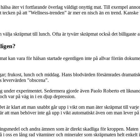
h hälsa äter vi fortfarande överlag väldigt onyttig mat. Till exempel a
 tecken på att ”Wellness-trenden” är mer en nisch än en trend. Kanske we
 välja skräpmat till lunch. Ofta är tyvärr skräpmat också det billigaste al
tligen?
pmat kan vara för hälsan startade egentligen inte på allvar förrän dok
r; frukost, lunch och middag. Hans blodvärden försämrades dramatiskt
ns levervärden ”obscena”.
 sig under experimentet. Sedermera gjorde även Paolo Roberto ett liknan
och var på väg in i en djup depression.
et är klart att man snabbt går upp i vikt om man äter skräpmat till varje
är att man behöver inte gå upp i vikt automatiskt även om man lever 
rveringsmedel och andra ämnen som är direkt skadliga för kroppen. Mate
 i oss en lång rad vitaminer och mineraler som skräpmaten helt enkelt in