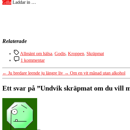
Gilla
Laddar in …
Relaterade
Etiketter
Allmänt om hälsa
,
Godis
,
Kroppen
,
Skräpmat
till
1 kommentar
Undvik
skräpmat
←
Ju bredare leende ju längre liv
→
Om en vit månad utan alkohol
om
du
vill
Ett svar på ”Undvik skräpmat om du vill m
må
bra
säger:
–
så
negativt
påverkar
den
hälsan