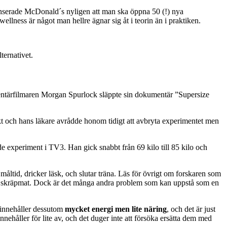
nnonserade McDonald´s nyligen att man ska öppna 50 (!) nya
llness är något man hellre ägnar sig åt i teorin än i praktiken.
ternativet.
umentärfilmaren Morgan Spurlock släppte sin dokumentär ”Supersize
 och hans läkare avrådde honom tidigt att avbryta experimentet men
de experiment i TV3. Han gick snabbt från 69 kilo till 85 kilo och
 måltid, dricker läsk, och slutar träna. Läs för övrigt om forskaren som
på skräpmat. Dock är det många andra problem som kan uppstå som en
n innehåller dessutom
mycket energi men lite näring
, och det är just
nehåller för lite av, och det duger inte att försöka ersätta dem med