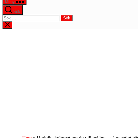
Meny
Sök
Sök
efter:
Stäng
sökningen
Hem
»
Undvik skräpmat om du vill må bra – så negativt på