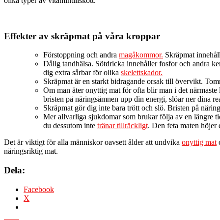
olika typer av vitamintillskott.
Effekter av skräpmat på våra kroppar
Förstoppning och andra
magåkommor.
Skräpmat innehåller
Dålig tandhälsa. Sötdricka innehåller fosfor och andra ke
dig extra sårbar för olika
skelettskador.
Skräpmat är en starkt bidragande orsak till övervikt. Tom
Om man äter onyttig mat för ofta blir man i det närmaste
bristen på näringsämnen upp din energi, slöar ner dina rea
Skräpmat gör dig inte bara trött och slö. Bristen på näri
Mer allvarliga sjukdomar som brukar följa av en längre ti
du dessutom inte
tränar tillräckligt
. Den feta maten höjer d
Det är viktigt för alla människor oavsett ålder att undvika
onyttig mat
o
näringsriktig mat.
Dela:
Facebook
X