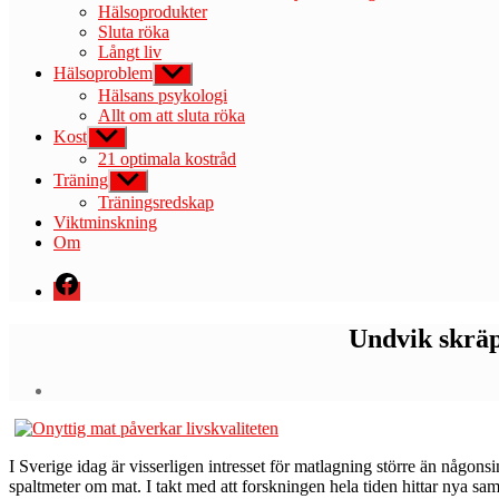
Hälsoprodukter
Sluta röka
Långt liv
Hälsoproblem
Visa
undermeny
Hälsans psykologi
Allt om att sluta röka
Kost
Visa
undermeny
21 optimala kostråd
Träning
Visa
undermeny
Träningsredskap
Viktminskning
Om
Menyval
Undvik skräp
I
Sverige idag är visserligen intresset för matlagning större än någo
spaltmeter om mat. I takt med att forskningen hela tiden hittar nya samb