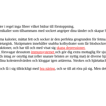
 i regel inga fibrer vilket bidrar till förstoppning.
mikalier som tillsammans med sockret angriper dina tänder och skapar hå
ma kalorier, mättat fett och socker är den perfekta grogrunden för fetma
 letargisk. Skräpmaten innehåller snabba kolhydrater som får blodsockre
ktioner, och har till och med visat sig
skapa depressioner.
ng försvagar dessutom
immunsystemet
och gör dig extra mottaglig för 
ds intag av onyttig mat (eller snarare bristen av nyttig mat) är divers
ina kolesterolvärden och kloggar igen artärerna. Strokes och hjärtattacke
ch få i sig tillräckligt med
bra näring
, och se till att röra på sig. Men d