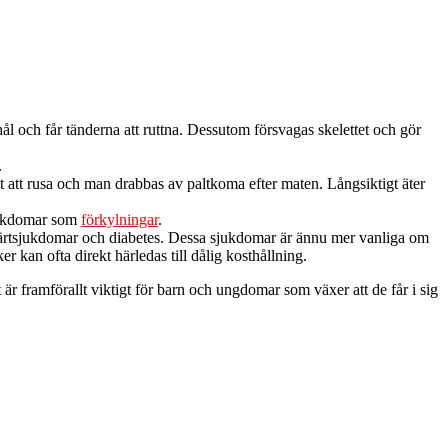
l och får tänderna att ruttna. Dessutom försvagas skelettet och gör
.
t att rusa och man drabbas av paltkoma efter maten. Långsiktigt äter
sjukdomar som
förkylningar
.
e hjärtsjukdomar och diabetes. Dessa sjukdomar är ännu mer vanliga om
r kan ofta direkt härledas till dålig kosthållning.
et är framförallt viktigt för barn och ungdomar som växer att de får i sig