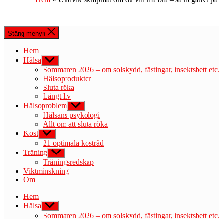
Stäng menyn
Hem
Hälsa
Visa
undermeny
Sommaren 2026 – om solskydd, fästingar, insektsbett etc
Hälsoprodukter
Sluta röka
Långt liv
Hälsoproblem
Visa
undermeny
Hälsans psykologi
Allt om att sluta röka
Kost
Visa
undermeny
21 optimala kostråd
Träning
Visa
undermeny
Träningsredskap
Viktminskning
Om
Hem
Hälsa
Visa
undermeny
Sommaren 2026 – om solskydd, fästingar, insektsbett etc