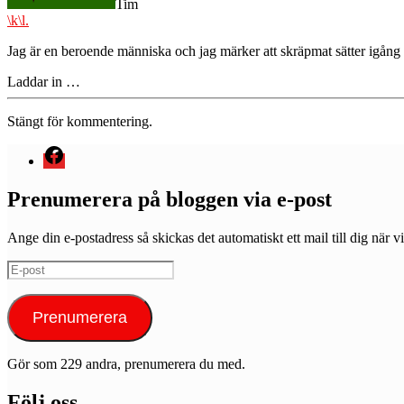
Tim
\k\l.
Jag är en beroende människa och jag märker att skräpmat sätter igång
Laddar in …
Stängt för kommentering.
Menyval
Prenumerera på bloggen via e-post
Ange din e-postadress så skickas det automatiskt ett mail till dig när vi
E-
post
Prenumerera
Gör som 229 andra, prenumerera du med.
Följ oss