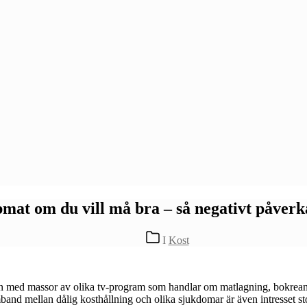
mat om du vill må bra – så negativt påverk
Kategorier
I
Kost
nsin med massor av olika tv-program som handlar om matlagning, bokrea
and mellan dålig kosthållning och olika sjukdomar är även intresset stort