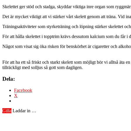
Skelettet ger stöd och stadga, skyddar viktiga inre organ som ryggmär
Det är mycket viktigt att vi stärker vårt skelett genom att träna. Vid i
Träningsaktiviteter som styrketräning och löpning stärker skelettet oc
För att hålla skelettet i topptrim krävs dessutom kalcium som du får i 
Något som visat sig öka risken för benskörhet är cigaretter och alkoho
För att ha ett så friskt och starkt skelett som möjligt bör vi alltså ä
tillräckligt med solljus så gott som dagligen.
Dela:
Facebook
X
Gilla
Laddar in …