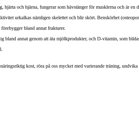
g, hjärta och hjärna, fungerar som hävstänger för musklerna och är en d
naktivitet urkalkas nämligen skelettet och blir skört. Benskörhet (osteop
h förebygger bland annat frakturer.
dig bland annat genom att äta mjölkprodukter, och D-vitamin, som bildas n
l.
ta en näringsriktig kost, röra på oss mycket med varierande träning, undv