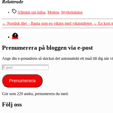
Relaterade
Etiketter
Allmänt om hälsa
,
Motion
,
Styrketräning
←
Nordisk diet – Banta som en viking med vikingdieten
→
En kost m
Menyval
Prenumerera på bloggen via e-post
Ange din e-postadress så skickas det automatiskt ett mail till dig när vi
E-
post
Prenumerera
Gör som 229 andra, prenumerera du med.
Följ oss