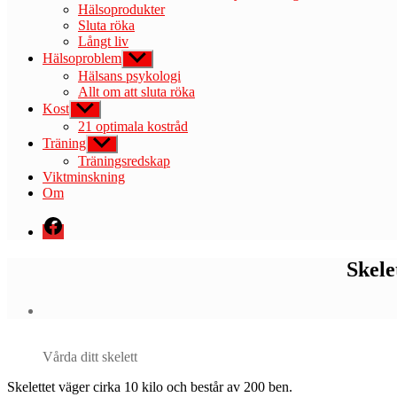
Hälsoprodukter
Sluta röka
Långt liv
Hälsoproblem
Visa
undermeny
Hälsans psykologi
Allt om att sluta röka
Kost
Visa
undermeny
21 optimala kostråd
Träning
Visa
undermeny
Träningsredskap
Viktminskning
Om
Menyval
Skele
Vårda ditt skelett
S
kelettet väger cirka 10 kilo och består av 200 ben.