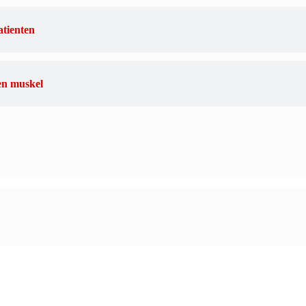
atienten
 en muskel