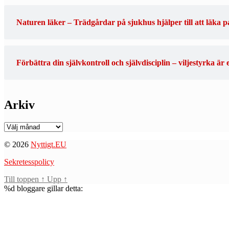
Naturen läker – Trädgårdar på sjukhus hjälper till att läka p
Förbättra din självkontroll och självdisciplin – viljestyrka är
Arkiv
Arkiv
© 2026
Nyttigt.EU
Sekretesspolicy
Till toppen
↑
Upp
↑
%d
bloggare gillar detta: