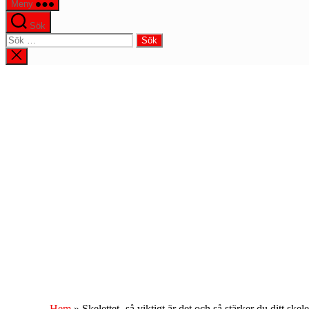
Meny
Sök
Sök
efter:
Stäng
sökningen
Hem
»
Skelettet- så viktigt är det och så stärker du ditt skele