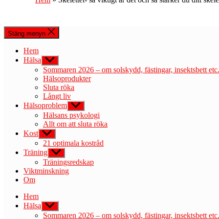
Stäng menyn
Hem
Hälsa
Visa
undermeny
Sommaren 2026 – om solskydd, fästingar, insektsbett etc
Hälsoprodukter
Sluta röka
Långt liv
Hälsoproblem
Visa
undermeny
Hälsans psykologi
Allt om att sluta röka
Kost
Visa
undermeny
21 optimala kostråd
Träning
Visa
undermeny
Träningsredskap
Viktminskning
Om
Hem
Hälsa
Visa
undermeny
Sommaren 2026 – om solskydd, fästingar, insektsbett etc