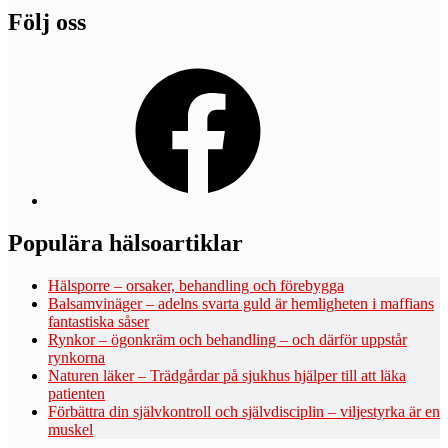
Följ oss
Facebook
Populära hälsoartiklar
Hälsporre – orsaker, behandling och förebygga
Balsamvinäger – adelns svarta guld är hemligheten i maffians
fantastiska såser
Rynkor – ögonkräm och behandling – och därför uppstår
rynkorna
Naturen läker – Trädgårdar på sjukhus hjälper till att läka
patienten
Förbättra din självkontroll och självdisciplin – viljestyrka är en
muskel