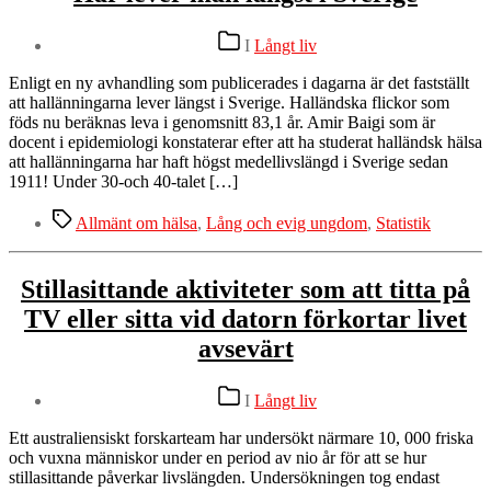
åldrandet
Kategorier
sägs
I
Långt liv
vara
på
Enligt en ny avhandling som publicerades i dagarna är det fastställt
väg
att hallänningarna lever längst i Sverige. Halländska flickor som
föds nu beräknas leva i genomsnitt 83,1 år. Amir Baigi som är
docent i epidemiologi konstaterar efter att ha studerat halländsk hälsa
att hallänningarna har haft högst medellivslängd i Sverige sedan
1911! Under 30-och 40-talet […]
Etiketter
Allmänt om hälsa
,
Lång och evig ungdom
,
Statistik
Stillasittande aktiviteter som att titta på
TV eller sitta vid datorn förkortar livet
avsevärt
Kategorier
I
Långt liv
Ett australiensiskt forskarteam har undersökt närmare 10, 000 friska
och vuxna människor under en period av nio år för att se hur
stillasittande påverkar livslängden. Undersökningen tog endast