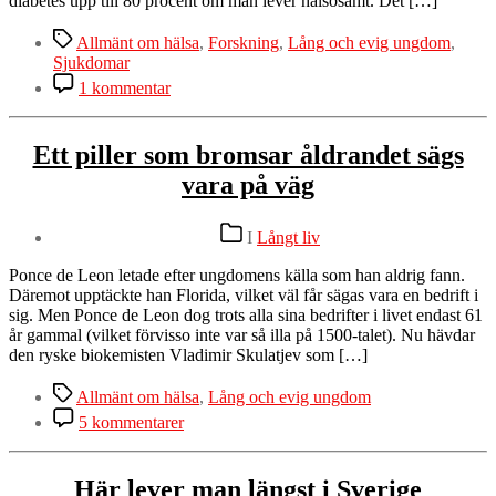
diabetes upp till 80 procent om man lever hälsosamt. Det […]
Etiketter
Allmänt om hälsa
,
Forskning
,
Lång och evig ungdom
,
Sjukdomar
till
1 kommentar
Risken
för
att
Ett piller som bromsar åldrandet sägs
drabbas
vara på väg
av
diabetes
kan
Kategorier
I
Långt liv
reduceras
upp
Ponce de Leon letade efter ungdomens källa som han aldrig fann.
till
Däremot upptäckte han Florida, vilket väl får sägas vara en bedrift i
80
sig. Men Ponce de Leon dog trots alla sina bedrifter i livet endast 61
%
år gammal (vilket förvisso inte var så illa på 1500-talet). Nu hävdar
den ryske biokemisten Vladimir Skulatjev som […]
Etiketter
Allmänt om hälsa
,
Lång och evig ungdom
till
5 kommentarer
Ett
piller
som
Här lever man längst i Sverige
bromsar