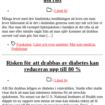
Kategorier
I
Långt liv
Många lever med den fatalistiska inställningen att även om man
lever hälsosamt så är det i slutändan generna som styr när och hur vi
dör. Har man till exempel hjärtsjukdom i familjen är det ofta så att
man mer eller mindre utgår från att man själv kommer att drabbas
oavsett vad man gör, hur man […]
Etiketter
Forskning
,
Lång och evig ungdom
,
Mat som medicin
,
Sjukdomar
Risken för att drabbas av diabetes kan
reduceras upp till 80 %
Kategorier
I
Långt liv
Allt fler drabbas årligen av diabetes i västvärlden. Studie efter studie
visar dock att man kan minimera riskerna för att utveckla
sjukdomen. Nu senast var det U.S. National Institutes of Health som
släppte en ny rapport som menar att man kan minska risken att få