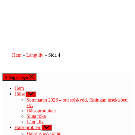
Hem
»
Långt liv
»
Sida 4
Stäng menyn
Hem
Hälsa
Visa
undermeny
Sommaren 2026 – om solskydd, fästingar, insektsbett
etc.
Hälsoprodukter
Sluta röka
Långt liv
Hälsoproblem
Visa
undermeny
Hälsans psykologi