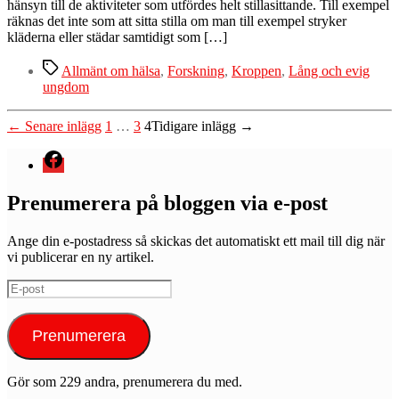
hänsyn till de aktiviteter som utfördes helt stillasittande. Till exempel
räknas det inte som att sitta stilla om man till exempel stryker
kläderna eller städar samtidigt som […]
Etiketter
Allmänt om hälsa
,
Forskning
,
Kroppen
,
Lång och evig
ungdom
Inläggsnavigering
←
Senare
inlägg
1
…
3
4
Tidigare
inlägg
→
Menyval
Prenumerera på bloggen via e-post
Ange din e-postadress så skickas det automatiskt ett mail till dig när
vi publicerar en ny artikel.
E-
post
Prenumerera
Gör som 229 andra, prenumerera du med.