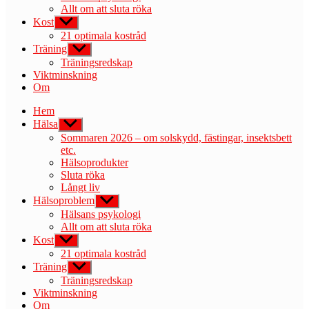
Allt om att sluta röka
Kost
Visa
undermeny
21 optimala kostråd
Träning
Visa
undermeny
Träningsredskap
Viktminskning
Om
Hem
Hälsa
Visa
undermeny
Sommaren 2026 – om solskydd, fästingar, insektsbett
etc.
Hälsoprodukter
Sluta röka
Långt liv
Hälsoproblem
Visa
undermeny
Hälsans psykologi
Allt om att sluta röka
Kost
Visa
undermeny
21 optimala kostråd
Träning
Visa
undermeny
Träningsredskap
Viktminskning
Om