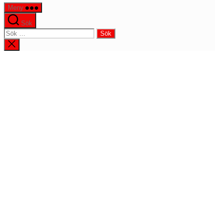
Meny
Sök
Sök
efter:
Stäng
sökningen