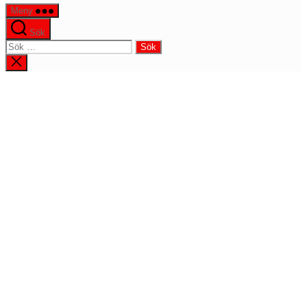
Meny
Sök
Sök
efter:
Stäng
sökningen