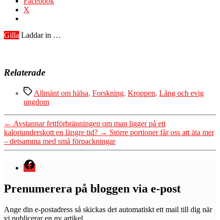
Facebook
X
Gilla
Laddar in …
Relaterade
Etiketter
Allmänt om hälsa
,
Forskning
,
Kroppen
,
Lång och evig
ungdom
←
Avstannar fettförbränningen om man ligger på ett
kaloriunderskott en längre tid?
→
Större portioner får oss att äta mer
– detsamma med små förpackningar
Menyval
Prenumerera på bloggen via e-post
Ange din e-postadress så skickas det automatiskt ett mail till dig när
vi publicerar en ny artikel.