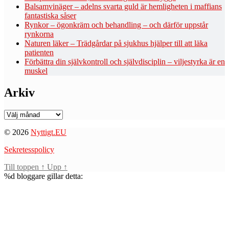
Balsamvinäger – adelns svarta guld är hemligheten i maffians
fantastiska såser
Rynkor – ögonkräm och behandling – och därför uppstår
rynkorna
Naturen läker – Trädgårdar på sjukhus hjälper till att läka
patienten
Förbättra din självkontroll och självdisciplin – viljestyrka är en
muskel
Arkiv
Arkiv
© 2026
Nyttigt.EU
Sekretesspolicy
Till toppen
↑
Upp
↑
%d
bloggare gillar detta: