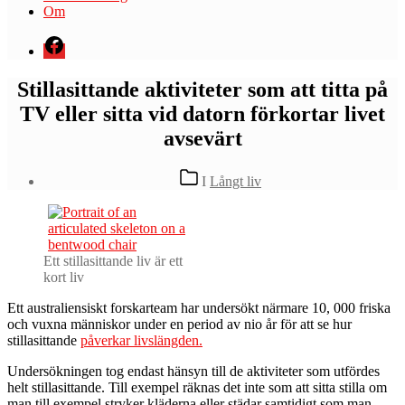
Om
Menyval
Stillasittande aktiviteter som att titta på
TV eller sitta vid datorn förkortar livet
avsevärt
Kategorier
I
Långt liv
Ett stillasittande liv är ett
kort liv
E
tt australiensiskt forskarteam har undersökt närmare 10, 000 friska
och vuxna människor under en period av nio år för att se hur
stillasittande
påverkar livslängden.
Undersökningen tog endast hänsyn till de aktiviteter som utfördes
helt stillasittande. Till exempel räknas det inte som att sitta stilla om
man till exempel stryker kläderna eller städar samtidigt som man