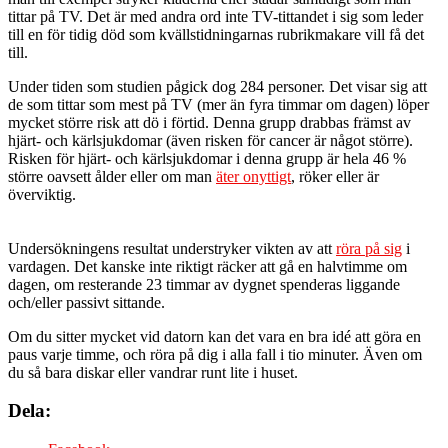
tittar på TV. Det är med andra ord inte TV-tittandet i sig som leder
till en för tidig död som kvällstidningarnas rubrikmakare vill få det
till.
Under tiden som studien pågick dog 284 personer. Det visar sig att
de som tittar som mest på TV (mer än fyra timmar om dagen) löper
mycket större risk att dö i förtid. Denna grupp drabbas främst av
hjärt- och kärlsjukdomar (även risken för cancer är något större).
Risken för hjärt- och kärlsjukdomar i denna grupp är hela 46 %
större oavsett ålder eller om man
äter onyttigt
, röker eller är
överviktig.
Undersökningens resultat understryker vikten av att
röra på sig
i
vardagen. Det kanske inte riktigt räcker att gå en halvtimme om
dagen, om resterande 23 timmar av dygnet spenderas liggande
och/eller passivt sittande.
Om du sitter mycket vid datorn kan det vara en bra idé att göra en
paus varje timme, och röra på dig i alla fall i tio minuter. Även om
du så bara diskar eller vandrar runt lite i huset.
Dela: