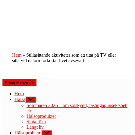
Hem
»
Stillasittande aktiviteter som att titta på TV eller
sitta vid datorn förkortar livet avsevärt
Stäng menyn
Hem
Hälsa
Visa
undermeny
Sommaren 2026 – om solskydd, fästingar, insektsbett
etc.
Hälsoprodukter
Sluta röka
Långt liv
Hälsoproblem
Visa