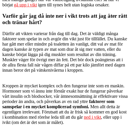
börjat
gå upp i vikt
igen till synes helt utan logiska orsaker.
Varför går jag då inte ner i vikt trots att jag äter rätt
och tränar hårt?
Därför att vikten varierar från dag till dag. Det är väldigt många
faktorer som spelar in och avgör din vikt just för tillfället. Du kanske
har gått mer eller mindre på toaletten än vanligt, ditt val av mat för
dagen kanske är typen av mat som drar åt sig mer vatten, eller du
kanske börjat lägga på dig muskler som resultat av din träning.
Muskler väger för övrigt mer än fett. Det bör dock poängteras att i
de allra flesta fall när vågen diffar på ett par kilo jämfört med dagen
innan beror det på vätskenivåerna i kroppen.
Kroppen är mycket komplex och den fungerar inte som en maskin.
Hormoner som vi ännu inte förstår exakt hur de fungerar påverkar
vårt insulin och blodsocker, vår ämnesomsättning är effektivare vissa
perioder än andra, och påverkas av en rad yttre
faktorer som
samspelar i en mycket komplicerad symfoni.
Men allt detta är
egentligen irrelevant. Förutsatt att du är frisk så kommer en god kost
i kombination med rörelse leda till att du går
ned i vikt
, eller upp i
ivikt (om det är det som är målet).