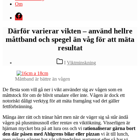
Om
Menyval
Därför varierar vikten – använd hellre
måttband och spegel än våg för att mäta
resultat
Kategorier
I
Viktminskning
Måttband är bättre än vågen
D
e flesta som vill gå ner i vikt använder sig av vågen som en
måttstock för om de blivit smalare eller inte. Vågen är dock ett
notoriskt dåligt verktyg för att mäta framgång vad det gäller
fettförbränning.
Många äter rätt och tränar hårt men när de väger sig så står ändå
vågen på plusminusnoll eller rentav en viktökning. Visserligen är
hjärnan mycket bra på att lura oss och vi r
ationaliserar gärna bort
den där påsen med Ahlgrens bilar eller pizzan
vi åt till lunch,
men många gånger har vår viktnedgång avstannat eller så har vi