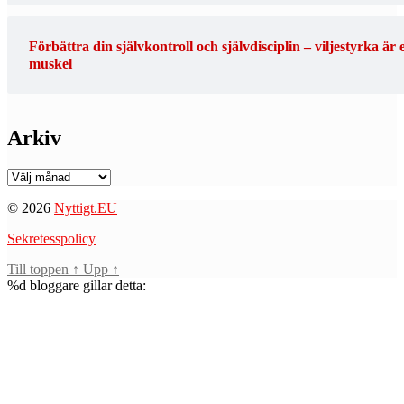
Förbättra din självkontroll och självdisciplin – viljestyrka är 
muskel
Arkiv
Arkiv
© 2026
Nyttigt.EU
Sekretesspolicy
Till toppen
↑
Upp
↑
%d
bloggare gillar detta: