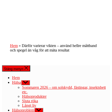
Hem
»
Därför varierar vikten – använd hellre måttband
och spegel än våg för att mäta resultat
Stäng menyn
Hem
Hälsa
Visa
undermeny
Sommaren 2026 – om solskydd, fästingar, insektsbett
etc.
Hälsoprodukter
Sluta röka
Långt liv
Hälsoproblem
Visa