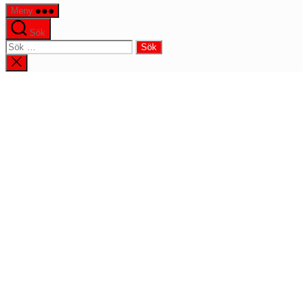
Meny
Sök
Sök
efter:
Stäng
sökningen