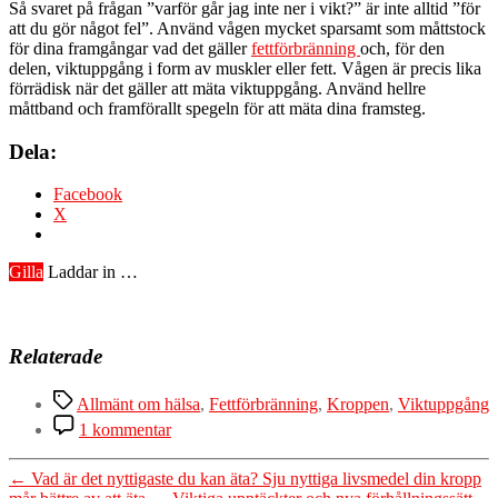
Så svaret på frågan ”varför går jag inte ner i vikt?” är inte alltid ”för
att du gör något fel”. Använd vågen mycket sparsamt som måttstock
för dina framgångar vad det gäller
fettförbränning
och, för den
delen, viktuppgång i form av muskler eller fett. Vågen är precis lika
förrädisk när det gäller att mäta viktuppgång. Använd hellre
måttband och framförallt spegeln för att mäta dina framsteg.
Dela:
Facebook
X
Gilla
Laddar in …
Relaterade
Etiketter
Allmänt om hälsa
,
Fettförbränning
,
Kroppen
,
Viktuppgång
till
1 kommentar
Därför
varierar
←
Vad är det nyttigaste du kan äta? Sju nyttiga livsmedel din kropp
vikten