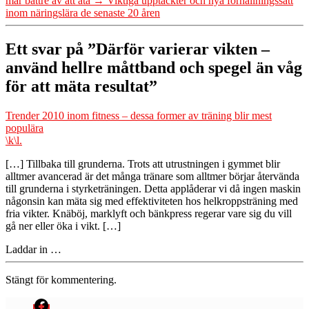
mår bättre av att äta
→
Viktiga upptäckter och nya förhållningssätt
–
inom näringslära de senaste 20 åren
använd
hellre
måttband
Ett svar på ”Därför varierar vikten –
och
använd hellre måttband och spegel än våg
spegel
än
för att mäta resultat”
våg
för
att
Trender 2010 inom fitness – dessa former av träning blir mest
säger:
mäta
populära
resultat
\k\l.
[…] Tillbaka till grunderna. Trots att utrustningen i gymmet blir
alltmer avancerad är det många tränare som alltmer börjar återvända
till grunderna i styrketräningen. Detta applåderar vi då ingen maskin
någonsin kan mäta sig med effektiviteten hos helkroppsträning med
fria vikter. Knäböj, marklyft och bänkpress regerar vare sig du vill
gå ner eller öka i vikt. […]
Laddar in …
Stängt för kommentering.
Menyval