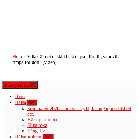
Hem
»
Vilket är det enskilt bästa tipset för dig som vill
fimpa för gott? (video)
Stäng menyn
Hem
Hälsa
Visa
undermeny
Sommaren 2026 – om solskydd, fästingar, insektsbett
etc.
Hälsoprodukter
Sluta röka
Långt liv
Hälsoproblem
Visa