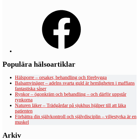
Facebook
Populära hälsoartiklar
Hälsporre – orsaker, behandling och förebygga
Balsamvinäger – adelns svarta guld är hemligheten i maffians
fantastiska såser
Rynkor – ögonkräm och behandling – och därför uppstår
rynkorna
Naturen läker – Trädgårdar på sjukhus hjälper till att läka
patienten
Förbättra din självkontroll och självdisciplin – viljestyrka är en
muskel
Arkiv