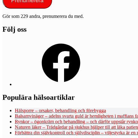
Prenumerera
Gör som 229 andra, prenumerera du med.
Följ oss
Facebook
Populära hälsoartiklar
Hälsporre – orsaker, behandling och förebygga
Balsamvinäger – adelns svarta guld är hemligheten i maffians fa
Rynkor – ögonkräm och behandling – och därför uppstår rynko
Naturen läker – Trädgårdar på sjukhus hjälper till att läka patie
Förbättra din självkontroll och självdisciplin – viljestyrka är en