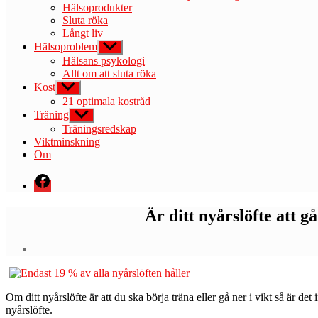
Hälsoprodukter
Sluta röka
Långt liv
Hälsoproblem
Visa
undermeny
Hälsans psykologi
Allt om att sluta röka
Kost
Visa
undermeny
21 optimala kostråd
Träning
Visa
undermeny
Träningsredskap
Viktminskning
Om
Menyval
Är ditt nyårslöfte att 
O
m ditt nyårslöfte är att du ska börja träna eller gå ner i vikt så är d
nyårslöfte.