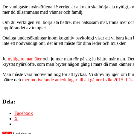
De vanligaste nyårslöftena i Sverige är att man ska börja äta nyttigt, 
mer tid tillsammans med vänner och familj.
Om du verkligen vill börja äta bättre, mer hälsosam mat, träna mer oc
uppförandet av templet.
Otaliga undersökningar inom kognitiv psykologi visar att vi bara kan b
inte ett nödvändigt ont, det är ett måste för dina leder och muskler.
Ju
nyttigare man äter
och ju mer man rör på sig ju bättre mår man. Det ä
krystat nyårslöfte, som man bryter någon gång i mars då man känner at
Man måste vara motiverad nog för att lyckas. Vi skrev nyligen om hur at
bättre och
mer motiverande anledningar till att gå ner i vikt 2015.
Läs 
Dela:
Facebook
X