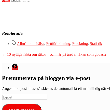
Gilla
Laddar in …
Relaterade
Etiketter
Allmänt om hälsa
,
Fettförbränning
,
Forskning
,
Statistik
←
10 nyttiga fakta om räkor – och när på året är räkan som godast?
Menyval
Prenumerera på bloggen via e-post
Ange din e-postadress så skickas det automatiskt ett mail till dig när vi
E-
post