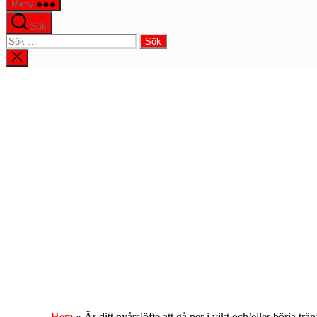
Meny
Sök
Sök
efter:
Stäng
sökningen
Hem
»
Är ditt nyårslöfte att gå ner i vikt och/eller börja 