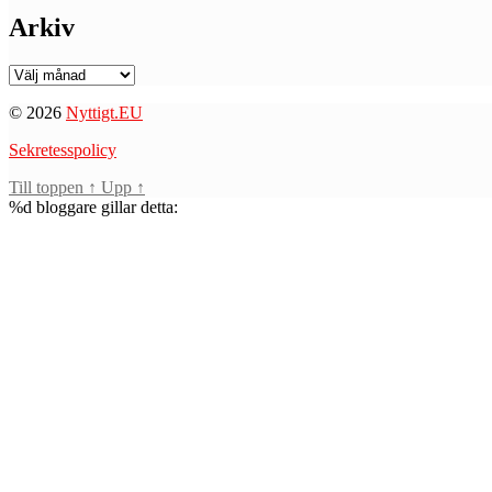
Arkiv
Arkiv
© 2026
Nyttigt.EU
Sekretesspolicy
Till toppen
↑
Upp
↑
%d
bloggare gillar detta: