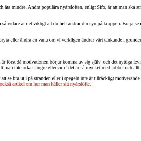
och äta mindre. Andra populära nyårslöften, enligt Sifo, är att man ska 
h så vidare är det viktigt att du helt ändrar din syn på kroppen. Börja
ryta eller ändra en vana om vi verkligen ändrar vårt tänkande i grunden
r först då motivationen börjar komma av sig själv, och det nyttiga levnads
t man inte orkar längre eftersom ”det är så mycket med jobbet och allt 
t se bra ut i på stranden eller i spegeln inte är tillräckligt motiveran
också artikel om hur man håller sitt nyårslöfte.