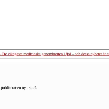
→
De viktigaste medicinska genombrotten i fjol – och dessa nyheter är at
 publicerar en ny artikel.