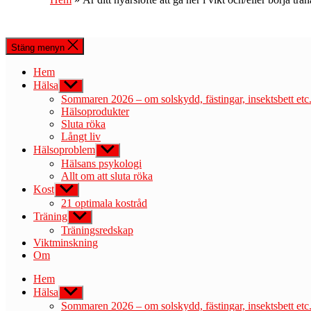
Stäng menyn
Hem
Hälsa
Visa
undermeny
Sommaren 2026 – om solskydd, fästingar, insektsbett etc
Hälsoprodukter
Sluta röka
Långt liv
Hälsoproblem
Visa
undermeny
Hälsans psykologi
Allt om att sluta röka
Kost
Visa
undermeny
21 optimala kostråd
Träning
Visa
undermeny
Träningsredskap
Viktminskning
Om
Hem
Hälsa
Visa
undermeny
Sommaren 2026 – om solskydd, fästingar, insektsbett etc