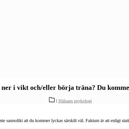
gå ner i vikt och/eller börja träna? Du komm
Kategorier
I
Hälsans psykologi
et inte sannolikt att du kommer lyckas särskilt väl. Faktum är att enligt st