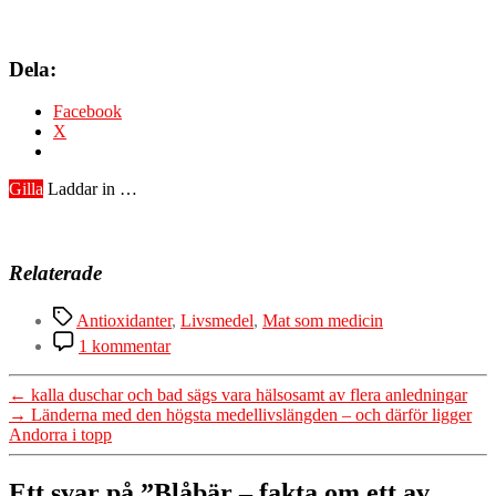
Dela:
Facebook
X
Gilla
Laddar in …
Relaterade
Etiketter
Antioxidanter
,
Livsmedel
,
Mat som medicin
till
1 kommentar
Blåbär
–
←
kalla duschar och bad sägs vara hälsosamt av flera anledningar
fakta
→
Länderna med den högsta medellivslängden – och därför ligger
om
Andorra i topp
ett
av
Sveriges
Ett svar på ”Blåbär – fakta om ett av