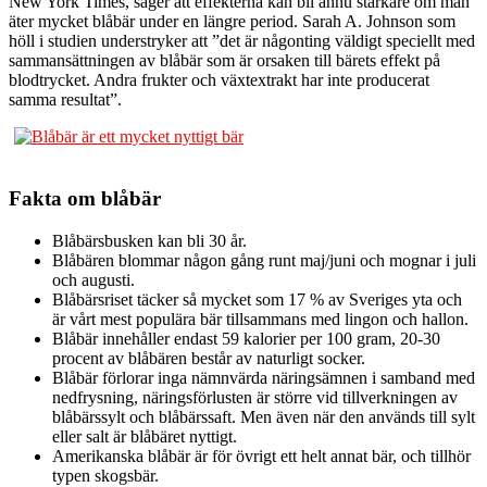
New York Times, säger att effekterna kan bli ännu starkare om man
äter mycket blåbär under en längre period. Sarah A. Johnson som
höll i studien understryker att ”det är någonting väldigt speciellt med
sammansättningen av blåbär som är orsaken till bärets effekt på
blodtrycket. Andra frukter och växtextrakt har inte producerat
samma resultat”.
Fakta om blåbär
Blåbärsbusken kan bli 30 år.
Blåbären blommar någon gång runt maj/juni och mognar i juli
och augusti.
Blåbärsriset täcker så mycket som 17 % av Sveriges yta och
är vårt mest populära bär tillsammans med lingon och hallon.
Blåbär innehåller endast 59 kalorier per 100 gram, 20-30
procent av blåbären består av naturligt socker.
Blåbär förlorar inga nämnvärda näringsämnen i samband med
nedfrysning, näringsförlusten är större vid tillverkningen av
blåbärssylt och blåbärssaft. Men även när den används till sylt
eller salt är blåbäret nyttigt.
Amerikanska blåbär är för övrigt ett helt annat bär, och tillhör
typen skogsbär.