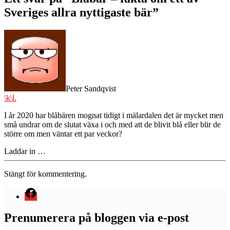
allra
Sveriges allra nyttigaste bär”
nyttigaste
bär
säger:
Peter Sandqvist
\k\l.
I år 2020 har blåbären mognat tidigt i mälardalen det är mycket men
små undrar om de slutat växa i och med att de blivit blå eller blir de
större om men väntar ett par veckor?
Laddar in …
Stängt för kommentering.
Menyval
Prenumerera på bloggen via e-post