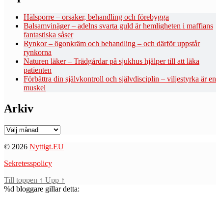
Hälsporre – orsaker, behandling och förebygga
Balsamvinäger – adelns svarta guld är hemligheten i maffians
fantastiska såser
Rynkor – ögonkräm och behandling – och därför uppstår
rynkorna
Naturen läker – Trädgårdar på sjukhus hjälper till att läka
patienten
Förbättra din självkontroll och självdisciplin – viljestyrka är en
muskel
Arkiv
Arkiv
© 2026
Nyttigt.EU
Sekretesspolicy
Till toppen
↑
Upp
↑
%d
bloggare gillar detta: