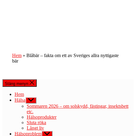
Hem
»
Blåbär – fakta om ett av Sveriges allra nyttigaste
bär
Stäng menyn
Hem
Hälsa
Visa
undermeny
Sommaren 2026 – om solskydd, fästingar, insektsbett
etc.
Hälsoprodukter
Sluta röka
Långt liv
Hälsoproblem
Visa