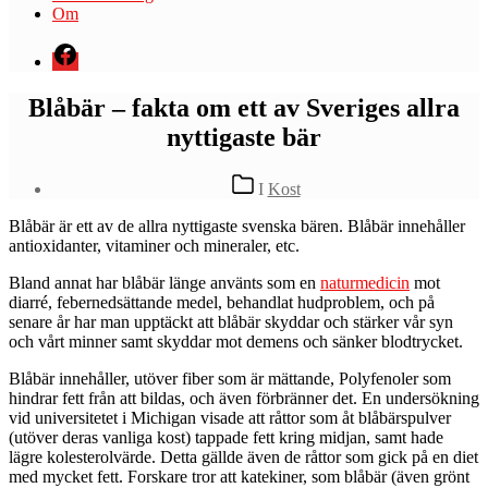
Om
Menyval
Blåbär – fakta om ett av Sveriges allra
nyttigaste bär
Kategorier
I
Kost
B
låbär är ett av de allra nyttigaste svenska bären. Blåbär innehåller
antioxidanter, vitaminer och mineraler, etc.
Bland annat har blåbär länge använts som en
naturmedicin
mot
diarré, febernedsättande medel, behandlat hudproblem, och på
senare år har man upptäckt att blåbär skyddar och stärker vår syn
och vårt minner samt skyddar mot demens och sänker blodtrycket.
Blåbär innehåller, utöver fiber som är mättande, Polyfenoler som
hindrar fett från att bildas, och även förbränner det. En undersökning
vid universitetet i Michigan visade att råttor som åt blåbärspulver
(utöver deras vanliga kost) tappade fett kring midjan, samt hade
lägre kolesterolvärde. Detta gällde även de råttor som gick på en diet
med mycket fett. Forskare tror att katekiner, som blåbär (även grönt