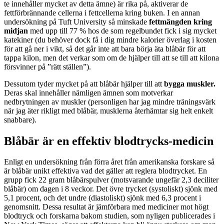
te innehåller mycket av detta ämne) är rika på, aktiverar de
fettförbrännande cellerna i fettcellerna kring buken. I en annan
undersökning på Tuft University så minskade
fettmängden kring
midjan
med upp till 77 % hos de som regelbundet fick i sig mycket
katekiner (du behöver dock få i dig mindre kalorier överlag i kosten
för att gå ner i vikt, så det går inte att bara börja äta blåbär för att
tappa kilon, men det verkar som om de hjälper till att se till att kilona
försvinner på ”rätt ställen”).
Dessutom tyder mycket på att blåbär hjälper till att
bygga muskler.
Deras skal innehåller nämligen ämnen som motverkar
nedbrytningen av muskler (personligen har jag mindre träningsvärk
när jag äter rikligt med blåbär, musklerna återhämtar sig helt enkelt
snabbare).
Blåbär är en effektiv blodtrycks-medicin
Enligt en undersökning från förra året från amerikanska forskare så
är blåbär unikt effektiva vad det gäller att reglera blodtrycket. En
grupp fick 22 gram blåbärspulver (motsvarande ungefär 2,3 deciliter
blåbär) om dagen i 8 veckor. Det övre trycket (systoliskt) sjönk med
5,1 procent, och det undre (diastoliskt) sjönk med 6,3 procent i
genomsnitt. Dessa resultat är jämförbara med mediciner mot högt
blodtryck och forskarna bakom studien, som nyligen publicerades i