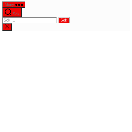
Meny
Sök
Sök
efter:
Stäng
sökningen