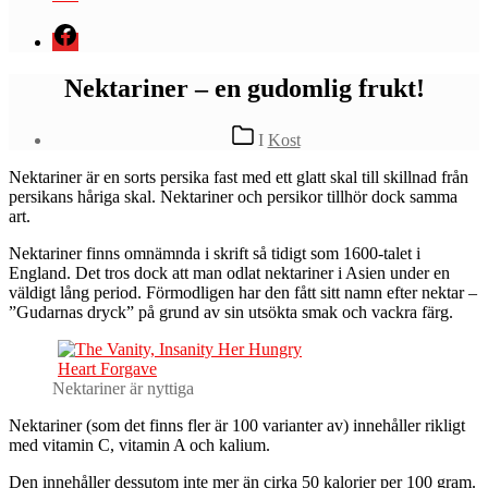
Menyval
Nektariner – en gudomlig frukt!
Kategorier
I
Kost
N
ektariner är en sorts persika fast med ett glatt skal till skillnad från
persikans håriga skal. Nektariner och persikor tillhör dock samma
art.
Nektariner finns omnämnda i skrift så tidigt som 1600-talet i
England. Det tros dock att man odlat nektariner i Asien under en
väldigt lång period. Förmodligen har den fått sitt namn efter nektar –
”Gudarnas dryck” på grund av sin utsökta smak och vackra färg.
Nektariner är nyttiga
Nektariner (som det finns fler är 100 varianter av) innehåller rikligt
med vitamin C, vitamin A och kalium.
Den innehåller dessutom inte mer än cirka 50 kalorier per 100 gram.