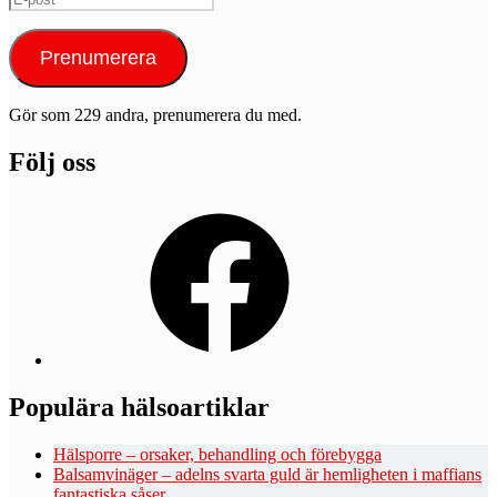
post
Prenumerera
Gör som 229 andra, prenumerera du med.
Följ oss
Facebook
Populära hälsoartiklar
Hälsporre – orsaker, behandling och förebygga
Balsamvinäger – adelns svarta guld är hemligheten i maffians
fantastiska såser