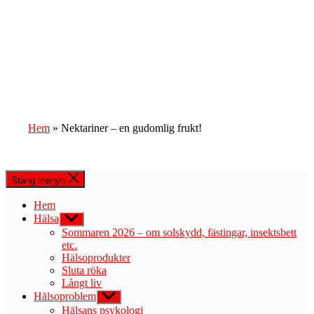
Hem
»
Nektariner – en gudomlig frukt!
Stäng menyn
Hem
Hälsa
Visa
undermeny
Sommaren 2026 – om solskydd, fästingar, insektsbett
etc.
Hälsoprodukter
Sluta röka
Långt liv
Hälsoproblem
Visa
undermeny
Hälsans psykologi