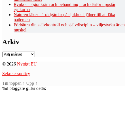
Rynkor – ögonkräm och behandling – och därför uppstår
rynkorna
Naturen läker – Trädgårdar på sjukhus hjälper till att läka
patienten
Förbättra din självkontroll och självdisciplin – viljestyrka är en
muskel
Arkiv
Arkiv
© 2026
Nyttigt.EU
Sekretesspolicy
Till toppen
↑
Upp
↑
%d
bloggare gillar detta: