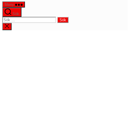
Meny
Sök
Sök
efter:
Stäng
sökningen