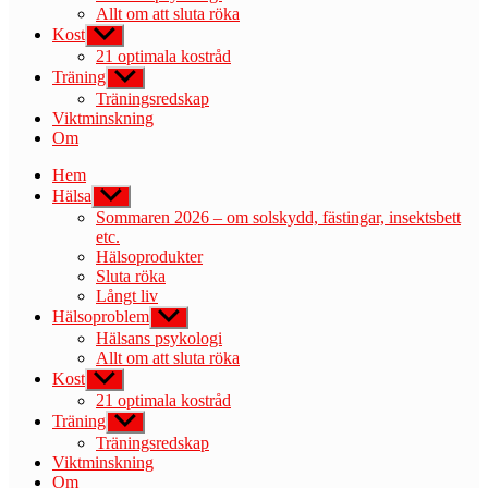
Allt om att sluta röka
Kost
Visa
undermeny
21 optimala kostråd
Träning
Visa
undermeny
Träningsredskap
Viktminskning
Om
Hem
Hälsa
Visa
undermeny
Sommaren 2026 – om solskydd, fästingar, insektsbett
etc.
Hälsoprodukter
Sluta röka
Långt liv
Hälsoproblem
Visa
undermeny
Hälsans psykologi
Allt om att sluta röka
Kost
Visa
undermeny
21 optimala kostråd
Träning
Visa
undermeny
Träningsredskap
Viktminskning
Om