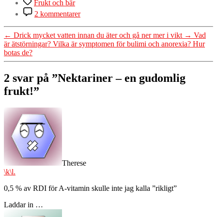
Etiketter
Frukt och bär
till
2 kommentarer
Nektariner
–
←
Drick mycket vatten innan du äter och gå ner mer i vikt
→
Vad
en
är ätstörningar? Vilka är symptomen för bulimi och anorexia? Hur
gudomlig
botas de?
frukt!
2 svar på ”Nektariner – en gudomlig
frukt!”
säger:
Therese
\k\l.
0,5 % av RDI för A-vitamin skulle inte jag kalla ”rikligt”
Laddar in …
säger: