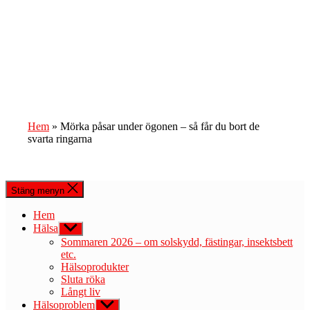
Hem
»
Mörka påsar under ögonen – så får du bort de
svarta ringarna
Stäng menyn
Hem
Hälsa
Visa
undermeny
Sommaren 2026 – om solskydd, fästingar, insektsbett
etc.
Hälsoprodukter
Sluta röka
Långt liv
Hälsoproblem
Visa