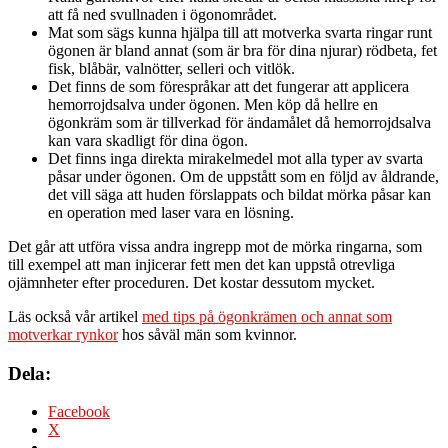
att få ned svullnaden i ögonområdet.
Mat som sägs kunna hjälpa till att motverka svarta ringar runt
ögonen är bland annat (som är bra för dina njurar) rödbeta, fet
fisk, blåbär, valnötter, selleri och vitlök.
Det finns de som förespråkar att det fungerar att applicera
hemorrojdsalva under ögonen. Men köp då hellre en
ögonkräm som är tillverkad för ändamålet då hemorrojdsalva
kan vara skadligt för dina ögon.
Det finns inga direkta mirakelmedel mot alla typer av svarta
påsar under ögonen. Om de uppstått som en följd av åldrande,
det vill säga att huden förslappats och bildat mörka påsar kan
en operation med laser vara en lösning.
Det går att utföra vissa andra ingrepp mot de mörka ringarna, som
till exempel att man injicerar fett men det kan uppstå otrevliga
ojämnheter efter proceduren. Det kostar dessutom mycket.
Läs också vår artikel
med tips på ögonkrämen och annat som
motverkar rynkor
hos såväl män som kvinnor.
Dela:
Facebook
X