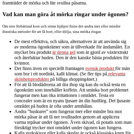
framträder de mörka och lite svullna påsarna.
Vad kan man göra åt mörka ringar under ögonen?
Om inte förbättrad kost och sömn hjälper finns det andra mer eller mindre
drastiska metoder för att få bort, eller dölja, sina mörka ringar.
De mest effektiva, och säkra, alternativen är att använda sig
av moderna ögonkrämer som är tillverkade för ändamålet. En
mycket bra produkt
är denna gel
som är gjord av växtextrakt
och återfuktar huden. Den är den kanske bästa produkten för
kvinnor.
Det finns även en speciellt framtagen
svensk produkt
för män
som bor i ett nordiskt, kallt klimat. (Se fler tips på
relevanta
skönhetsprodukter
på billiga shopping4net.)
För att få blodådrorna att dra ihop sig kan du också testa en
ögonkräm som innehåller koffein. Att sminka bort problemet
fungerar men kan öka irritationen i området. Testa en
concealer som är en nyans ljusare än din hudfärg. Det ljusaste
området på huden är ofta under armhålan.
Andra ”huskurer” som fungerar mer eller mindre bra mot
mörka påsar är att få ner svullnaden genom att applicera
varma tepåsar under ögonen. Även skivad, rå potatis som man
försiktigt trycker mot området under ögonen kan fungera.
Kalla gurkskivor eller kalla skedar är också klassiska knep för