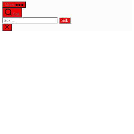
Meny
Sök
Sök
efter:
Stäng
sökningen