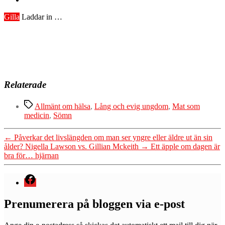
Gilla
Laddar in …
Relaterade
Etiketter
Allmänt om hälsa
,
Lång och evig ungdom
,
Mat som
medicin
,
Sömn
←
Påverkar det livslängden om man ser yngre eller äldre ut än sin
ålder? Nigella Lawson vs. Gillian Mckeith
→
Ett äpple om dagen är
bra för… hjärnan
Menyval
Prenumerera på bloggen via e-post