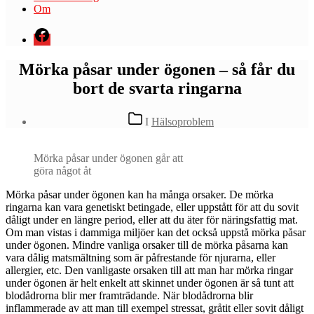
Om
Menyval
Mörka påsar under ögonen – så får du
bort de svarta ringarna
Kategorier
I
Hälsoproblem
Mörka påsar under ögonen går att
göra något åt
M
örka påsar under ögonen kan ha många orsaker. De mörka
ringarna kan vara genetiskt betingade, eller uppstått för att du sovit
dåligt under en längre period, eller att du äter för näringsfattig mat.
Om man vistas i dammiga miljöer kan det också uppstå mörka påsar
under ögonen. Mindre vanliga orsaker till de mörka påsarna kan
vara dålig matsmältning som är påfrestande för njurarna, eller
allergier, etc. Den vanligaste orsaken till att man har mörka ringar
under ögonen är helt enkelt att skinnet under ögonen är så tunt att
blodådrorna blir mer framträdande. När blodådrorna blir
inflammerade av att man till exempel stressat, gråtit eller sovit dåligt