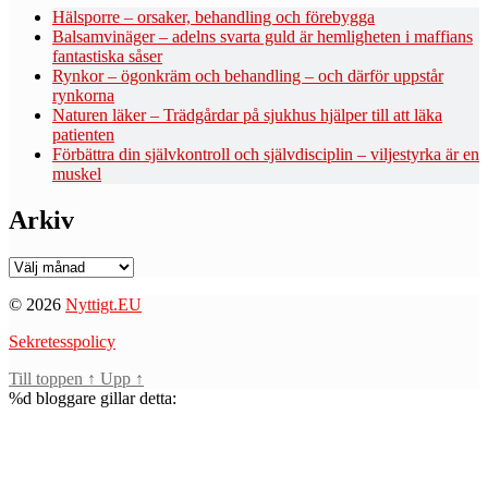
Hälsporre – orsaker, behandling och förebygga
Balsamvinäger – adelns svarta guld är hemligheten i maffians
fantastiska såser
Rynkor – ögonkräm och behandling – och därför uppstår
rynkorna
Naturen läker – Trädgårdar på sjukhus hjälper till att läka
patienten
Förbättra din självkontroll och självdisciplin – viljestyrka är en
muskel
Arkiv
Arkiv
© 2026
Nyttigt.EU
Sekretesspolicy
Till toppen
↑
Upp
↑
%d
bloggare gillar detta: