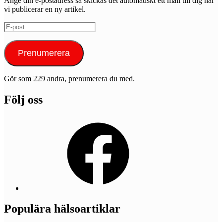
Ange din e-postadress så skickas det automatiskt ett mail till dig när
vi publicerar en ny artikel.
E-
post
Prenumerera
Gör som 229 andra, prenumerera du med.
Följ oss
Facebook
Populära hälsoartiklar