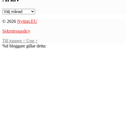
Arkiv
© 2026
Nyttigt.EU
Sekretesspolicy
Till toppen
↑
Upp
↑
%d
bloggare gillar detta: