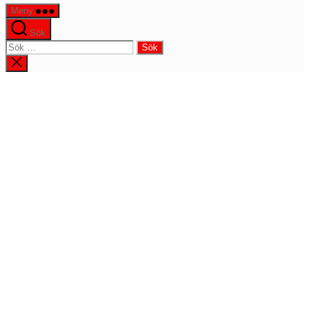
Meny
Sök
Sök
efter:
Stäng
sökningen