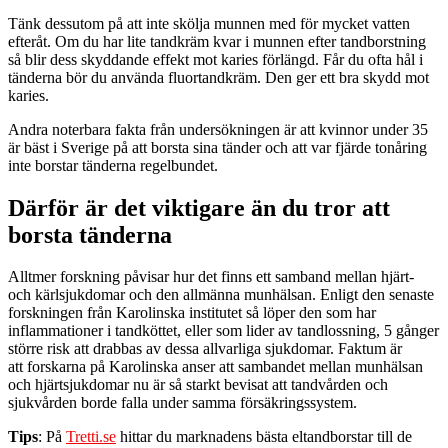
Tänk dessutom på att inte skölja munnen med för mycket vatten
efteråt. Om du har lite tandkräm kvar i munnen efter tandborstning
så blir dess skyddande effekt mot karies förlängd. Får du ofta hål i
tänderna bör du använda fluortandkräm. Den ger ett bra skydd mot
karies.
Andra noterbara fakta från undersökningen är att kvinnor under 35
är bäst i Sverige på att borsta sina tänder och att var fjärde tonåring
inte borstar tänderna regelbundet.
Därför är det viktigare än du tror att
borsta tänderna
Alltmer forskning påvisar hur det finns ett samband mellan hjärt-
och kärlsjukdomar och den allmänna munhälsan. Enligt den senaste
forskningen från Karolinska institutet så löper den som har
inflammationer i tandköttet, eller som lider av tandlossning, 5 gånger
större risk att drabbas av dessa allvarliga sjukdomar. Faktum är
att forskarna på Karolinska anser att sambandet mellan munhälsan
och hjärtsjukdomar nu är så starkt bevisat att tandvården och
sjukvården borde falla under samma försäkringssystem.
Tips
: På
Tretti.se
hittar du marknadens bästa eltandborstar till de