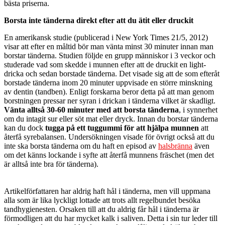
bästa priserna.
Borsta inte tänderna direkt efter att du ätit eller druckit
En amerikansk studie (publicerad i New York Times 21/5, 2012)
visar att efter en måltid bör man vänta minst 30 minuter innan man
borstar tänderna. Studien följde en grupp människor i 3 veckor och
studerade vad som skedde i munnen efter att de druckit en light-
dricka och sedan borstade tänderna. Det visade sig att de som efteråt
borstade tänderna inom 20 minuter uppvisade en större minskning
av dentin (tandben). Enligt forskarna beror detta på att man genom
borstningen pressar ner syran i drickan i tänderna vilket är skadligt.
Vänta alltså 30-60 minuter med att borsta tänderna
, i synnerhet
om du intagit sur eller söt mat eller dryck. Innan du borstar tänderna
kan du dock
tugga på ett tuggummi för att hjälpa munnen
att
återfå syrebalansen. Undersökningen visade för övrigt också att du
inte ska borsta tänderna om du haft en episod av
halsbränna
även
om det känns lockande i syfte att återfå munnens fräschet (men det
är alltså inte bra för tänderna).
Artikelförfattaren har aldrig haft hål i tänderna, men vill uppmana
alla som är lika lyckligt lottade att trots allt regelbundet besöka
tandhygienesten. Orsaken till att du aldrig får hål i tänderna är
förmodligen att du har mycket kalk i saliven. Detta i sin tur leder till