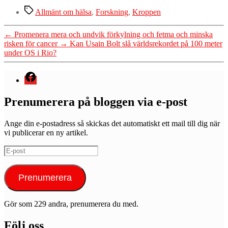
Etiketter
Allmänt om hälsa
,
Forskning
,
Kroppen
←
Promenera mera och undvik förkylning och fetma och minska
risken för cancer
→
Kan Usain Bolt slå världsrekordet på 100 meter
under OS i Rio?
Menyval
Prenumerera på bloggen via e-post
Ange din e-postadress så skickas det automatiskt ett mail till dig när
vi publicerar en ny artikel.
E-
post
Prenumerera
Gör som 229 andra, prenumerera du med.
Följ oss