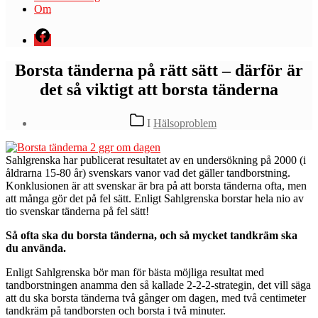
Om
Menyval
Borsta tänderna på rätt sätt – därför är
det så viktigt att borsta tänderna
Kategorier
I
Hälsoproblem
S
ahlgrenska har publicerat resultatet av en undersökning på 2000 (i
åldrarna 15-80 år) svenskars vanor vad det gäller tandborstning.
Konklusionen är att svenskar är bra på att borsta tänderna ofta, men
att många gör det på fel sätt. Enligt Sahlgrenska borstar hela nio av
tio svenskar tänderna på fel sätt!
Så ofta ska du borsta tänderna, och så mycket tandkräm ska
du använda.
Enligt Sahlgrenska bör man för bästa möjliga resultat med
tandborstningen anamma den så kallade 2-2-2-strategin, det vill säga
att du ska borsta tänderna två gånger om dagen, med två centimeter
tandkräm på tandborsten och borsta i två minuter.