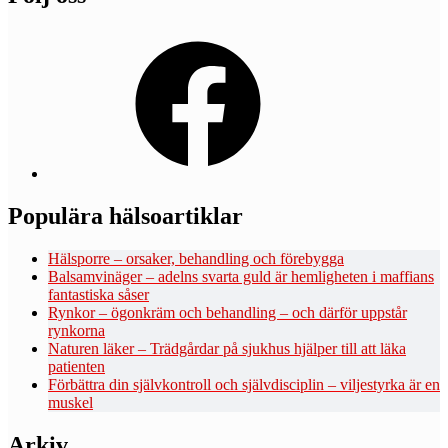
Facebook
Populära hälsoartiklar
Hälsporre – orsaker, behandling och förebygga
Balsamvinäger – adelns svarta guld är hemligheten i maffians
fantastiska såser
Rynkor – ögonkräm och behandling – och därför uppstår
rynkorna
Naturen läker – Trädgårdar på sjukhus hjälper till att läka
patienten
Förbättra din självkontroll och självdisciplin – viljestyrka är en
muskel
Arkiv