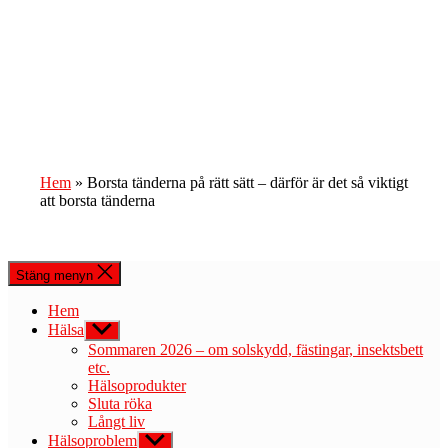
Hem
»
Borsta tänderna på rätt sätt – därför är det så viktigt
att borsta tänderna
Stäng menyn
Hem
Hälsa
Visa
undermeny
Sommaren 2026 – om solskydd, fästingar, insektsbett
etc.
Hälsoprodukter
Sluta röka
Långt liv
Hälsoproblem
Visa