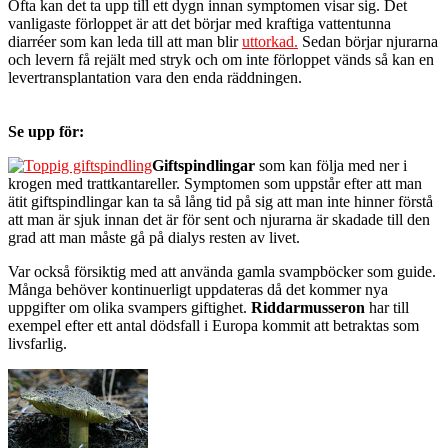
Ofta kan det ta upp till ett dygn innan symptomen visar sig. Det
vanligaste förloppet är att det börjar med kraftiga vattentunna
diarréer som kan leda till att man blir
uttorkad.
Sedan börjar njurarna
och levern få rejält med stryk och om inte förloppet vänds så kan en
levertransplantation vara den enda räddningen.
Se upp för:
Giftspindlingar
som kan följa med ner i
krogen med trattkantareller. Symptomen som uppstår efter att man
ätit giftspindlingar kan ta så lång tid på sig att man inte hinner förstå
att man är sjuk innan det är för sent och njurarna är skadade till den
grad att man måste gå på dialys resten av livet.
Var också försiktig med att använda gamla svampböcker som guide.
Många behöver kontinuerligt uppdateras då det kommer nya
uppgifter om olika svampers giftighet.
Riddarmusseron
har till
exempel efter ett antal dödsfall i Europa kommit att betraktas som
livsfarlig.