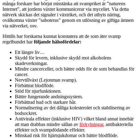
många forskare har börjat misstänka att svampriket är ”naturens
Internet”, att jordens växter kommunicerar via myceliet. Via detta
nätverk skickas det signaler i växtriket, och det utbyts näring,
ovälkomna växter ”saboteras” genom en utlösning av giftiga ämnen
via nätverket, osv.
Hittills har forskarna kunnat konstatera att de som äter svamp
regelbundet har
följande hälsofördelar:
Ett längre liv…
Skydd för levern, inklusive skydd mot alkoholens
skadeverkningar.
Mindre cancerceller, och bättre odds för de som behandlas för
cancer.
Nervtillväxt (Lejonman svamp).
Förbättrat blodflöde.
Stöd för njurfunktionen.
Bättre fungerande andningssystem.
Förbättrad hud och starkare hår.
Normalisering av det dåliga kolesterolet och stabilisering av
bodsockret.
Antivirala effekter (inklusive HIV) vilket bland annat innebär
att man drabbas mindre sällan av
förkylningar
, antibakteriella
effekter och svampdödande effekter.
Minskad risk för hjärtsjukdomar och bättre blodflöde.