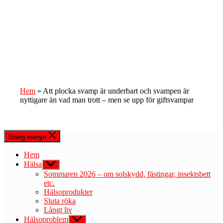
Hem
»
Att plocka svamp är underbart och svampen är
nyttigare än vad man trott – men se upp för giftsvampar
Stäng menyn
Hem
Hälsa
Visa
undermeny
Sommaren 2026 – om solskydd, fästingar, insektsbett
etc.
Hälsoprodukter
Sluta röka
Långt liv
Hälsoproblem
Visa