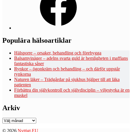
Populära hälsoartiklar
Hälsporre – orsaker, behandling och förebygga
Balsamvinäger – adelns svarta guld är hemligheten i maffians
fantastiska såser
Rynkor – ögonkräm och behandling – och därför uppstår
rynkorna
Naturen läker – Trädgårdar på sjukhus hjälper till att läka
patienten
Förbättra din självkontroll och självdisciplin – viljestyrka är en
muskel
Arkiv
Arkiv
© 2026
Nyttigt.EU