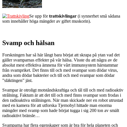
Se upp för
trattskivlingar
(i synnerhet små sådana
som innehåller höga mängder av giftet muskorin).
Svamp och hälsan
Forskningen har så här långt bara börjat att skrapa på ytan vad det
gäller svamparnas effekter på vår hälsa. Visste du att några av de
absolut mest effektiva ämnena för vårt immunsystem härstammar
från svampriket. Det finns till och med svampar som dödar virus,
andra som dödar bakterier och till och med svampar som dödar
”släktingen” jäst.
Svampar är otroligt motståndskraftiga och tål till och med radioaktiv
strålning. Faktum är att det till och med finns svampar som frodas i
den radioaktiva strålningen. När man skickade ner en robot utrustad
med en kamera för att utforska Tjernobyl hittade man enorma
mängder med svamp som hade börjat tugga i sig 200 ton av smält
radioaktivt bränsle…
Svamparna har flera egenskaper som är bra för hela planeten och