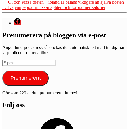
←
Öl och Pizza-dieten – ibland är balans viktigare än själva kosten
→
Kajennpeppar minskar aptiten och förbränner kalorier
Menyval
Prenumerera på bloggen via e-post
Ange din e-postadress så skickas det automatiskt ett mail till dig när
vi publicerar en ny artikel.
E-
post
Prenumerera
Gör som 229 andra, prenumerera du med.
Följ oss
Facebook