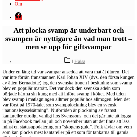
Om
Menyval
Att plocka svamp är underbart och
svampen är nyttigare än vad man trott –
men se upp för giftsvampar
Kategorier
I
Hälsa
U
nder en lång tid var svampar ansedda att vara mat åt djuren. Det
var inte förrän fransmannen Karl Johan XIV (dvs. den första kungen
av ätten Bernadotte) tog den svenska tronen i besittning som svamp
blev en populär maträtt. Det var dock den svenska adeln som
började härma sin kung med att införa svamp i köket. Med tiden
blev svamp i matlagningen alltmer populär hos allmogen. Men det
var först på 1970-talet som svampplockning blev en svensk
”nationalsysselsättning”. Nuförtiden är plockning av främst
kantareller otroligt vanligt hos Svenssons, och det går inte att logga
in på Facebook mellan juli och november utan att det finns att läsa
minst en statusuppdatering om ”skogens guld”. Folk tävlar om vem
som kan plocka mest kantareller på ett som för tankarna till gamla