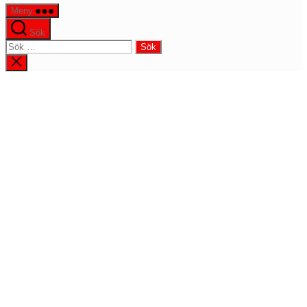
Meny
Sök
Sök
efter:
Stäng
sökningen