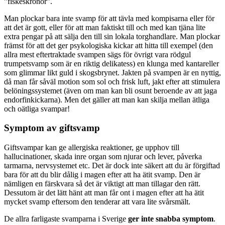
”fiskeskrönor”.
Man plockar bara inte svamp för att tävla med kompisarna eller för
att det är gott, eller för att man faktiskt till och med kan tjäna lite
extra pengar på att sälja den till sin lokala torghandlare. Man plockar
främst för att det ger psykologiska kickar att hitta till exempel (den
allra mest eftertraktade svampen sägs för övrigt vara rödgul
trumpetsvamp som är en riktig delikatess) en klunga med kantareller
som glimmar likt guld i skogsbrynet. Jakten på svampen är en nyttig,
då man får såväl motion som sol och frisk luft, jakt efter att stimulera
belöningssystemet (även om man kan bli osunt beroende av att jaga
endorfinkickarna). Men det gäller att man kan skilja mellan ätliga
och oätliga svampar!
Symptom av giftsvamp
Giftsvampar kan ge allergiska reaktioner, ge upphov till
hallucinationer, skada inre organ som njurar och lever, påverka
tarmarna, nervsystemet etc. Det är dock inte säkert att du är förgiftad
bara för att du blir dålig i magen efter att ha ätit svamp. Den är
nämligen en färskvara så det är viktigt att man tillagar den rätt.
Dessutom är det lätt hänt att man får ont i magen efter att ha ätit
mycket svamp eftersom den tenderar att vara lite svårsmält.
De allra farligaste svamparna i Sverige
ger inte snabba symptom
.