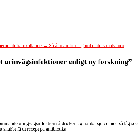
 beroendeframkallande
→
Så åt man förr – gamla tiders matvanor
t urinvägsinfektioner enligt ny forskning”
n kommande uringvägsinfektion så dricker jag tranbärsjuice med så låg so
tt snabbt få ut recept på antibiotika.