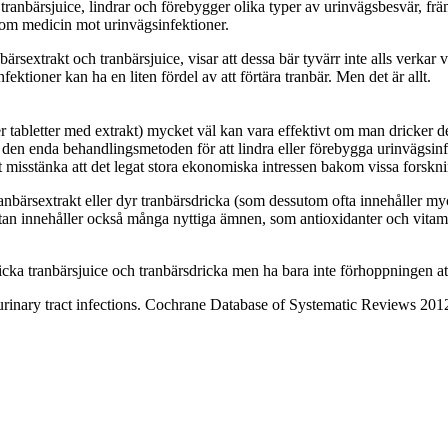
v tranbärsjuice, lindrar och förebygger olika typer av urinvägsbesvär, fr
e som medicin mot urinvägsinfektioner.
rsextrakt och tranbärsjuice, visar att dessa bär tyvärr inte alls verkar v
ektioner kan ha en liten fördel av att förtära tranbär. Men det är allt.
ler tabletter med extrakt) mycket väl kan vara effektivt om man dricker 
om den enda behandlingsmetoden för att lindra eller förebygga urinvägs
att misstänka att det legat stora ekonomiska intressen bakom vissa forskn
å tranbärsextrakt eller dyr tranbärsdricka (som dessutom ofta innehålle
 utan innehåller också många nyttiga ämnen, som antioxidanter och vitam
t dricka tranbärsjuice och tranbärsdricka men ha bara inte förhoppningen
urinary tract infections. Cochrane Database of Systematic Reviews 20