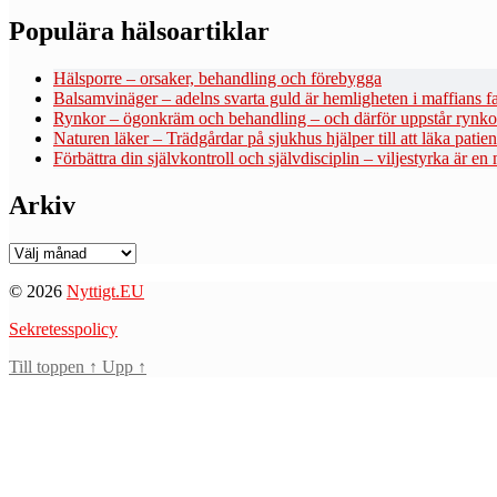
Populära hälsoartiklar
Hälsporre – orsaker, behandling och förebygga
Balsamvinäger – adelns svarta guld är hemligheten i maffians fa
Rynkor – ögonkräm och behandling – och därför uppstår rynko
Naturen läker – Trädgårdar på sjukhus hjälper till att läka patie
Förbättra din självkontroll och självdisciplin – viljestyrka är en
Arkiv
Arkiv
© 2026
Nyttigt.EU
Sekretesspolicy
Till toppen
↑
Upp
↑