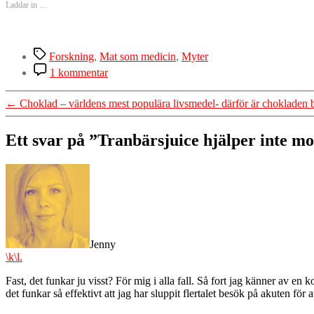
Laddar in …
Etiketter
Forskning
,
Mat som medicin
,
Myter
till
1 kommentar
Tranbärsjuice
hjälper
←
Choklad – världens mest populära livsmedel- därför är chokladen
inte
mot
urinvägsinfektioner
Ett svar på ”Tranbärsjuice hjälper inte mo
enligt
ny
säger:
forskning
Jenny
\k\l.
Fast, det funkar ju visst? För mig i alla fall. Så fort jag känner av e
det funkar så effektivt att jag har sluppit flertalet besök på akuten för a