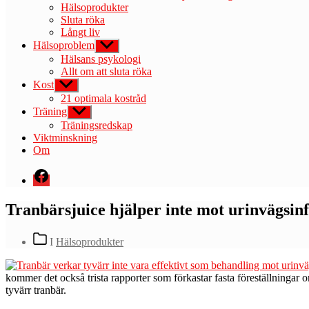
Hälsoprodukter
Sluta röka
Långt liv
Hälsoproblem
Visa
undermeny
Hälsans psykologi
Allt om att sluta röka
Kost
Visa
undermeny
21 optimala kostråd
Träning
Visa
undermeny
Träningsredskap
Viktminskning
Om
Menyval
Tranbärsjuice hjälper inte mot urinvägsinf
Kategorier
I
Hälsoprodukter
kommer det också trista rapporter som förkastar fasta föreställningar 
tyvärr tranbär.