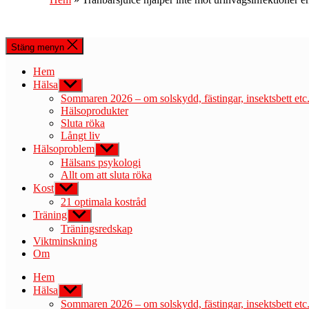
Stäng menyn
Hem
Hälsa
Visa
undermeny
Sommaren 2026 – om solskydd, fästingar, insektsbett etc
Hälsoprodukter
Sluta röka
Långt liv
Hälsoproblem
Visa
undermeny
Hälsans psykologi
Allt om att sluta röka
Kost
Visa
undermeny
21 optimala kostråd
Träning
Visa
undermeny
Träningsredskap
Viktminskning
Om
Hem
Hälsa
Visa
undermeny
Sommaren 2026 – om solskydd, fästingar, insektsbett etc