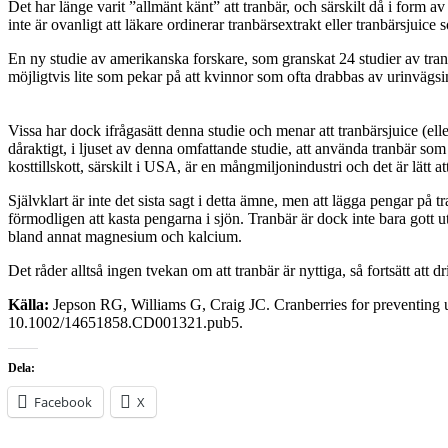
Det har länge varit ”allmänt känt” att tranbär, och särskilt då i form a
inte är ovanligt att läkare ordinerar tranbärsextrakt eller tranbärsjuic
En ny studie av amerikanska forskare, som granskat 24 studier av tranbä
möjligtvis lite som pekar på att kvinnor som ofta drabbas av urinvägsinf
Vissa har dock ifrågasätt denna studie och menar att tranbärsjuice (el
dåraktigt, i ljuset av denna omfattande studie, att använda tranbär s
kosttillskott, särskilt i USA, är en mångmiljonindustri och det är lätt 
Självklart är inte det sista sagt i detta ämne, men att lägga pengar p
förmodligen att kasta pengarna i sjön. Tranbär är dock inte bara gott
bland annat magnesium och kalcium.
Det råder alltså ingen tvekan om att tranbär är nyttiga, så fortsätt at
Källa:
Jepson RG, Williams G, Craig JC. Cranberries for preventing 
10.1002/14651858.CD001321.pub5.
Dela:
Facebook
X