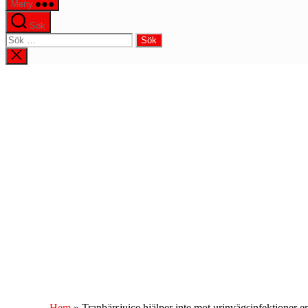
Meny
Sök
Sök
efter:
Stäng
sökningen
Hem
»
Tranbärsjuice hjälper inte mot urinvägsinfektioner e