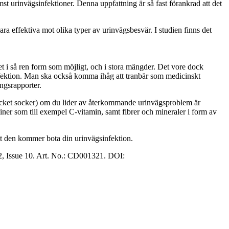
ämst urinvägsinfektioner. Denna uppfattning är så fast förankrad att det
ara effektiva mot olika typer av urinvägsbesvär. I studien finns det
det i så ren form som möjligt, och i stora mängder. Det vore dock
infektion. Man ska också komma ihåg att tranbär som medicinskt
ingsrapporter.
r mycket socker) om du lider av återkommande urinvägsproblem är
iner som till exempel C-vitamin, samt fibrer och mineraler i form av
 att den kommer bota din urinvägsinfektion.
12, Issue 10. Art. No.: CD001321. DOI: