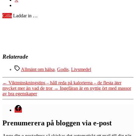
Gilla
Laddar in …
Relaterade
Etiketter
Allmänt om hälsa
,
Godis
,
Livsmedel
←
Viktminskningstips – håll reda på kalorierna – de flesta äter
mycket mer än vad de tror
→
Ingefäran är en nyttig ört med massor
av bra egenskaper
Menyval
Prenumerera på bloggen via e-post
Ange din e-postadress så skickas det automatiskt ett mail till dig när