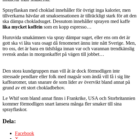
Sprayflaskan med choklad innehåller för övrigt inga kalorier, men
tillverkarna hävdar att smaksensationen är tillräckligt stark för att den
ska dämpa chokladsuget. Dessutom innehåller sprayen med kaffe
lika mycket koffein
som en kopp espresso…
Huruvida smakämnen via spray dämpar suget, eller ens om det är
gott ska vi låta vara osagt då fenomenet ännu inte nått Sverige. Men,
tro oss, det är bara en tidsfråga innan var och varannan trendkänslig
svensk andas in morgonkaffet på vägen till jobbet…
Den stora kundgruppen man vill åt är dock förmodligen inte
stressade pendlare eller folk med magsår som ändå vill få i sig lite
kaffearomer, utan snarare de som lider av övervikt bland annat på
grund av ett stort chokladbehov.
Le Whif som bland annat finns i Frankrike, USA och Storbritannien
kommer förmodligen snart lansera många fler smaker till sina
sprayflaskor.
Dela:
Facebook
X