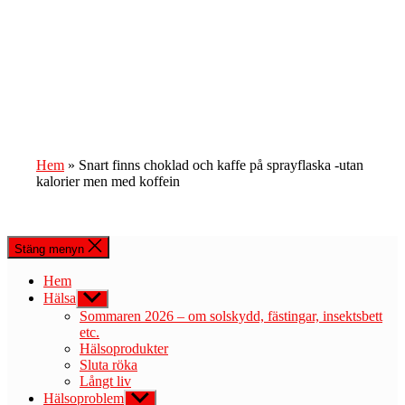
Hem
»
Snart finns choklad och kaffe på sprayflaska -utan
kalorier men med koffein
Stäng menyn
Hem
Hälsa
Visa
undermeny
Sommaren 2026 – om solskydd, fästingar, insektsbett
etc.
Hälsoprodukter
Sluta röka
Långt liv
Hälsoproblem
Visa