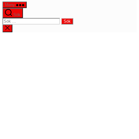
Meny
Sök
Sök
efter:
Stäng
sökningen