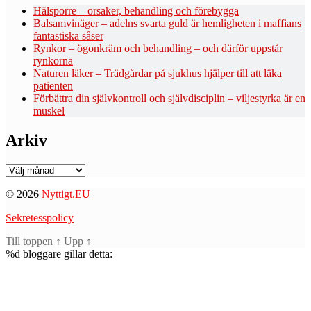
Hälsporre – orsaker, behandling och förebygga
Balsamvinäger – adelns svarta guld är hemligheten i maffians
fantastiska såser
Rynkor – ögonkräm och behandling – och därför uppstår
rynkorna
Naturen läker – Trädgårdar på sjukhus hjälper till att läka
patienten
Förbättra din självkontroll och självdisciplin – viljestyrka är en
muskel
Arkiv
Arkiv
© 2026
Nyttigt.EU
Sekretesspolicy
Till toppen
↑
Upp
↑
%d
bloggare gillar detta: