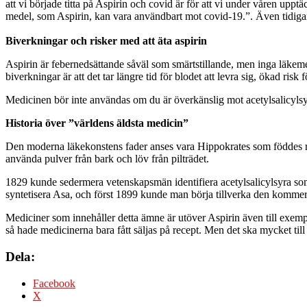
att vi började titta på Aspirin och covid är för att vi under våren upp
medel, som Aspirin, kan vara användbart mot covid-19.”. Även tidigare 
Biverkningar och risker med att äta aspirin
Aspirin är febernedsättande såväl som smärtstillande, men inga läkem
biverkningar är att det tar längre tid för blodet att levra sig, ökad r
Medicinen bör inte användas om du är överkänslig mot acetylsalicylsy
Historia över ”världens äldsta medicin”
Den moderna läkekonstens fader anses vara Hippokrates som föddes r
använda pulver från bark och löv från pilträdet.
1829 kunde sedermera vetenskapsmän identifiera acetylsalicylsyra som
syntetisera Asa, och först 1899 kunde man börja tillverka den kommers
Mediciner som innehåller detta ämne är utöver Aspirin även till exem
så hade medicinerna bara fått säljas på recept. Men det ska mycket til
Dela:
Facebook
X