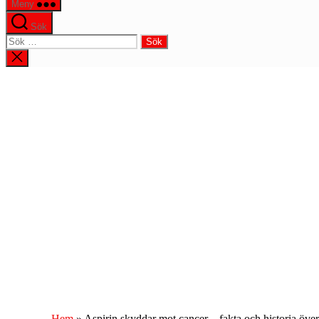
Meny
Sök
Sök
efter:
Stäng
sökningen
Hem
»
Aspirin skyddar mot cancer – fakta och historia över