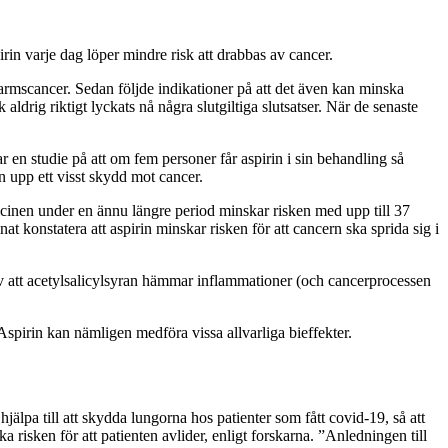
pirin varje dag löper mindre risk att drabbas av cancer.
armscancer. Sedan följde indikationer på att det även kan minska
drig riktigt lyckats nå några slutgiltiga slutsatser. När de senaste
 en studie på att om fem personer får aspirin i sin behandling så
n upp ett visst skydd mot cancer.
icinen under en ännu längre period minskar risken med upp till 37
 konstatera att aspirin minskar risken för att cancern ska sprida sig i
 av att acetylsalicylsyran hämmar inflammationer (och cancerprocessen
 Aspirin kan nämligen medföra vissa allvarliga bieffekter.
älpa till att skydda lungorna hos patienter som fått covid-19, så att
risken för att patienten avlider, enligt forskarna. ”Anledningen till