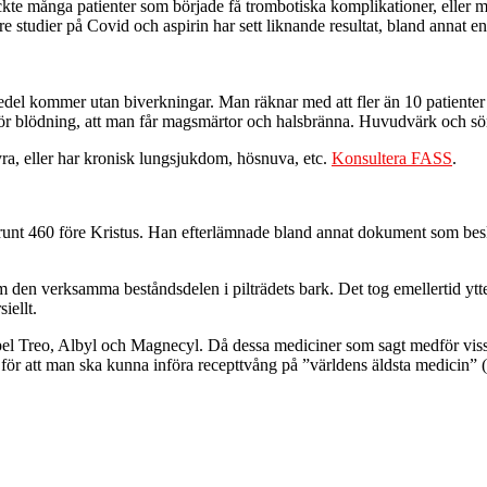
täckte många patienter som började få trombotiska komplikationer, eller m
studier på Covid och aspirin har sett liknande resultat, bland annat en
edel kommer utan biverkningar. Man räknar med att fler än 10 patienter
isk för blödning, att man får magsmärtor och halsbränna. Huvudvärk och sö
ra, eller har kronisk lungsjukdom, hösnuva, etc.
Konsultera FASS
.
unt 460 före Kristus. Han efterlämnade bland annat dokument som bes
 den verksamma beståndsdelen i pilträdets bark. Det tog emellertid ytte
iellt.
pel Treo, Albyl och Magnecyl. Då dessa mediciner som sagt medför vissa
l för att man ska kunna införa recepttvång på ”världens äldsta medicin” (