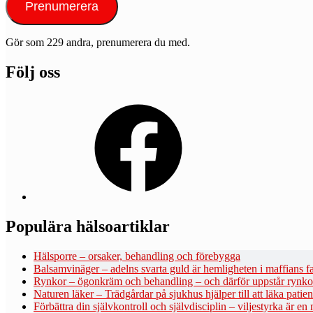
Prenumerera
Gör som 229 andra, prenumerera du med.
Följ oss
Facebook
Populära hälsoartiklar
Hälsporre – orsaker, behandling och förebygga
Balsamvinäger – adelns svarta guld är hemligheten i maffians fa
Rynkor – ögonkräm och behandling – och därför uppstår rynko
Naturen läker – Trädgårdar på sjukhus hjälper till att läka patie
Förbättra din självkontroll och självdisciplin – viljestyrka är en