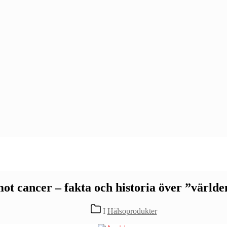
ot cancer – fakta och historia över ”världe
Kategorier
I
Hälsoprodukter