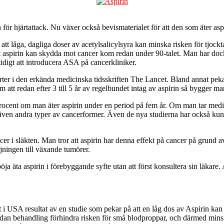
en för hjärtattack. Nu växer också bevismaterialet för att den som äter as
 låga, dagliga doser av acetylsalicylsyra kan minska risken för tjockt
 aspirin kan skydda mot cancer kom redan under 90-talet. Man har dock al
tidigt att introducera ASA på cancerkliniker.
rter i den erkända medicinska tidsskriften The Lancet. Bland annat pekar
 att redan efter 3 till 5 år av regelbundet intag av aspirin så bygger ma
 procent om man äter aspirin under en period på fem år. Om man tar med
ven andra typer av cancerformer. Även de nya studierna har också kunnat
ncer i släkten. Man tror att aspirin har denna effekt på cancer på grund
jningen till växande tumörer.
ja äta aspirin i förebyggande syfte utan att först konsultera sin läkare.
 USA resultat av en studie som pekar på att en låg dos av Aspirin kan hj
dan behandling förhindra risken för små blodproppar, och därmed minska 