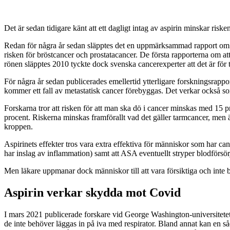
D
et är sedan tidigare känt att ett dagligt intag av aspirin minskar risk
Redan för några år sedan släpptes det en uppmärksammad rapport om att
risken för bröstcancer och prostatacancer. De första rapporterna om att
rönen släpptes 2010 tyckte dock svenska cancerexperter att det är för 
För några år sedan publicerades emellertid ytterligare forskningsrappo
kommer ett fall av metastatisk cancer förebyggas. Det verkar också som
Forskarna tror att risken för att man ska dö i cancer minskas med 15
procent. Riskerna minskas framförallt vad det gäller tarmcancer, men ä
kroppen.
Aspirinets effekter tros vara extra effektiva för människor som har ca
har inslag av inflammation) samt att ASA eventuellt stryper blodförsör
Men läkare uppmanar dock människor till att vara försiktiga och inte bö
Aspirin verkar skydda mot Covid
I mars 2021 publicerade forskare vid George Washington-universitetet i
de inte behöver läggas in på iva med respirator. Bland annat kan en så