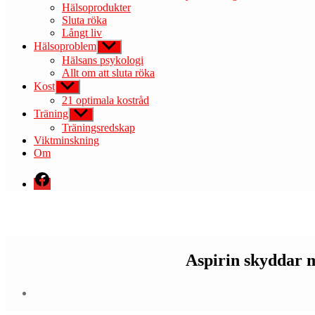
Hälsoprodukter
Sluta röka
Långt liv
Hälsoproblem
Visa
undermeny
Hälsans psykologi
Allt om att sluta röka
Kost
Visa
undermeny
21 optimala kostråd
Träning
Visa
undermeny
Träningsredskap
Viktminskning
Om
Menyval
Aspirin skyddar m