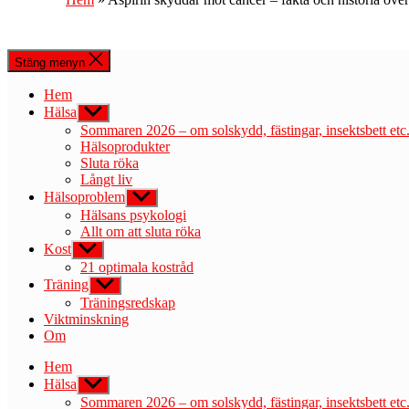
Stäng menyn
Hem
Hälsa
Visa
undermeny
Sommaren 2026 – om solskydd, fästingar, insektsbett etc
Hälsoprodukter
Sluta röka
Långt liv
Hälsoproblem
Visa
undermeny
Hälsans psykologi
Allt om att sluta röka
Kost
Visa
undermeny
21 optimala kostråd
Träning
Visa
undermeny
Träningsredskap
Viktminskning
Om
Hem
Hälsa
Visa
undermeny
Sommaren 2026 – om solskydd, fästingar, insektsbett etc