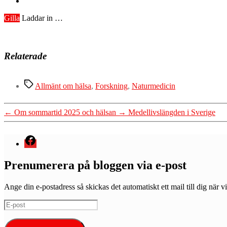
Gilla
Laddar in …
Relaterade
Etiketter
Allmänt om hälsa
,
Forskning
,
Naturmedicin
←
Om sommartid 2025 och hälsan
→
Medellivslängden i Sverige
Menyval
Prenumerera på bloggen via e-post
Ange din e-postadress så skickas det automatiskt ett mail till dig när vi
E-
post