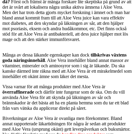
då?
Först och främst är många forskare lite skeptiska på grund av att
det är svårt att lokalisera några unika aktiva ämnena i Aloe Vera.
Men det har trots detta gjorts mycket forskning i ämnet och man har
bland annat kommit fram till att Aloe Vera juice kan vara effektiv
mot diabetes, att den skyndar på läkningen av sår, att den hjälper
mot psoriasis, eksem och andra hudåkommor, etc. Det finns också
stöd för att Aloe Vera är antibakteriell, att dess juice hjälper mot lös
mage och att den stärker immunförsvaret.
Många av dessa läkande egenskaper kan dock
tillskrivas växtens
goda näringsinnehåll
. Aloe Vera innehåller bland annat massor av
vitaminer, mineraler och aminosyror som i sig är läkande. Du ska
kanske därmed inte räkna med att Aloe Vera är ett mirakelmedel som
innehåller ett okänt ämne som läker det mesta.
Vissa varnar för att många produkter med Aloe Vera är
överraffinerade
och därför inte fungerar som de ska. Om du vill
använda Aloe Vera för att skynda på läkningen av sår och
brännskador är det bästa att ha en planta hemma som du tar ett blad
från vars vätska du applicerar direkt på såret.
Biverkningar av Aloe Vera är ovanliga men förekommer. Bland
annat rapporterade läkartidningen för några år sedan att produkter
med Aloe Vera (ursprung okänt) gett leverpåverkan och buksmärtor.