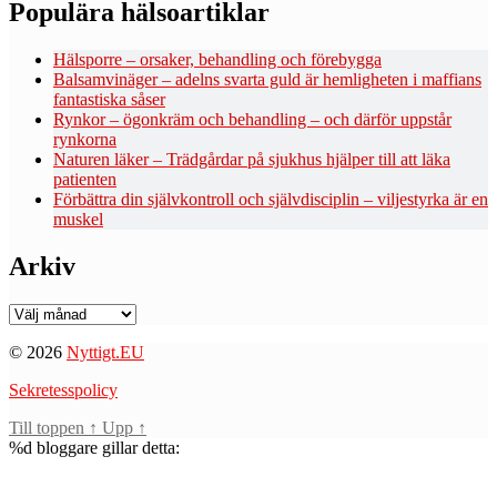
Populära hälsoartiklar
Hälsporre – orsaker, behandling och förebygga
Balsamvinäger – adelns svarta guld är hemligheten i maffians
fantastiska såser
Rynkor – ögonkräm och behandling – och därför uppstår
rynkorna
Naturen läker – Trädgårdar på sjukhus hjälper till att läka
patienten
Förbättra din självkontroll och självdisciplin – viljestyrka är en
muskel
Arkiv
Arkiv
© 2026
Nyttigt.EU
Sekretesspolicy
Till toppen
↑
Upp
↑
%d
bloggare gillar detta: