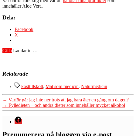
Var därför försiktig med var du
handlar dina produkter
som
innehåller Aloe Vera.
Dela:
Facebook
X
Gilla
Laddar in …
Relaterade
Etiketter
kosttillskott
,
Mat som medicin
,
Naturmedicin
←
Varför går jag inte ner trots att jag bara äter en gång om dagen?
→
Fylledieten – och andra dieter som innehåller mycket alkohol
Menyval
Prenumerera på bloggen via e-post