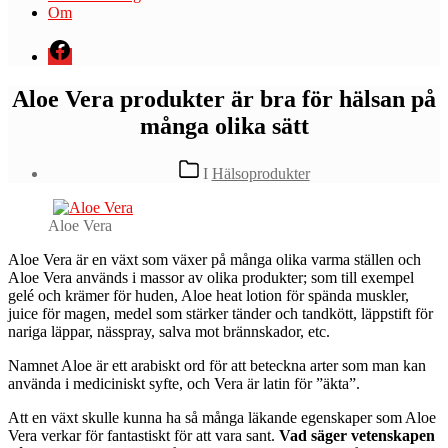
Om
Menyval
Aloe Vera produkter är bra för hälsan på
många olika sätt
Kategorier
I
Hälsoprodukter
Aloe Vera
A
loe Vera är en växt som växer på många olika varma ställen och
Aloe Vera används i massor av olika produkter; som till exempel
gelé och krämer för huden, Aloe heat lotion för spända muskler,
juice för magen, medel som stärker tänder och tandkött, läppstift för
nariga läppar, nässpray, salva mot brännskador, etc.
Namnet Aloe är ett arabiskt ord för att beteckna arter som man kan
använda i mediciniskt syfte, och Vera är latin för ”äkta”.
Att en växt skulle kunna ha så många läkande egenskaper som Aloe
Vera verkar för fantastiskt för att vara sant.
Vad säger vetenskapen