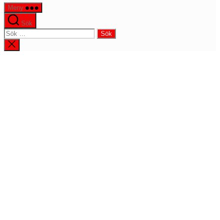
Meny
Sök
Sök
efter:
Stäng
sökningen