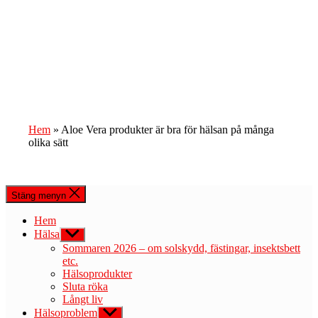
Hem
»
Aloe Vera produkter är bra för hälsan på många
olika sätt
Stäng menyn
Hem
Hälsa
Visa
undermeny
Sommaren 2026 – om solskydd, fästingar, insektsbett
etc.
Hälsoprodukter
Sluta röka
Långt liv
Hälsoproblem
Visa