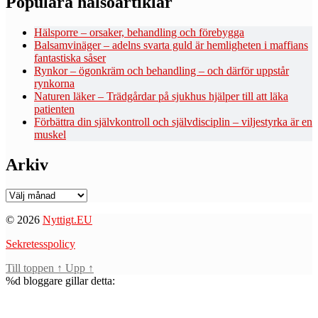
Populära hälsoartiklar
Hälsporre – orsaker, behandling och förebygga
Balsamvinäger – adelns svarta guld är hemligheten i maffians
fantastiska såser
Rynkor – ögonkräm och behandling – och därför uppstår
rynkorna
Naturen läker – Trädgårdar på sjukhus hjälper till att läka
patienten
Förbättra din självkontroll och självdisciplin – viljestyrka är en
muskel
Arkiv
Arkiv
© 2026
Nyttigt.EU
Sekretesspolicy
Till toppen
↑
Upp
↑
%d
bloggare gillar detta: