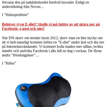
förvarar den på nattduksbordet bredvid huvudet. Enligt en
undersökning från Novus…
I ”Hälsoproblem”
Behöver vi en E-diet? Skulle vi må bättre av att skära ner på
Facebook, e-post och sms?
När DN skrev om trender inom 2012, skrev man en litet stycke om
att vi helt naturligt kommer införa en ”E-diet” under året och dra ner
på Internetanvändandet. Vi kommer kolla mailen mer sällan, twittra
mindre och undvika Facebook i alla fall en dag i veckan. De flesta
andra ”förståsigpåare”…
I ”Hälsa”