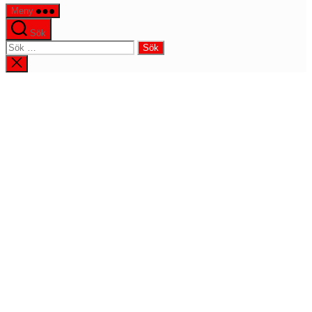
Meny
Sök
Sök
efter:
Stäng
sökningen