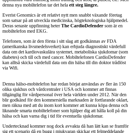
denna nya mobiltelefon tar det hela
ett steg längre.
Everist Genomics är ett relativt nytt men snabbt växande företag
som satsar på att utveckla medicinska, högteknologiska hjälpmedel.
Deras senaste uppfinning heter
The CardioDefender
som är en
mobiltelefon med EKG.
Telefonen, som är den första i sitt slag att godkännas av FDA
(amerikanska livsmedelsverket) kan erbjuda diagnostiskt värdefull
data om det kardiovaskulära systemet, metaboliska sjukdomar (som
diabetes) och till och med cancer. Mobiltelefonen CardioDefender
kan alltså skicka värdefull data om din hälsa till din doktor trådlöst
via Wifi.
Denna hälso-mobitelefon har redan börjat användas av fler än 150
olika sjukhus och vårdcentraler i USA och kommer att finnas
tillgänglig för vårdpersonal över hela världen under 2012. När den
blir godkänd för den kommersiella marknaden är fortfarande oklart,
men räkna med att du inom kort kommer att kunna köpa denna och
liknande smarta mobiltelefoner som hjälper dig att hålla koll på din
hälsa och kan varna dig i tid för eventuella sjukdomar.
Undertecknad kommer nog dock avvakta då han lätt kan se framför
sig ett scenario då en bugg i mjukvaran skickar ett felmeddelande