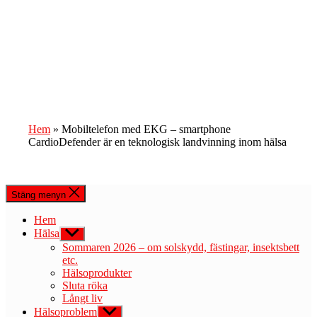
Hem
»
Mobiltelefon med EKG – smartphone
CardioDefender är en teknologisk landvinning inom hälsa
Stäng menyn
Hem
Hälsa
Visa
undermeny
Sommaren 2026 – om solskydd, fästingar, insektsbett
etc.
Hälsoprodukter
Sluta röka
Långt liv
Hälsoproblem
Visa