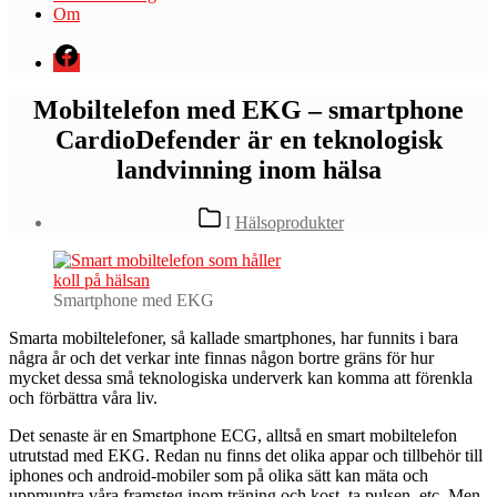
Om
Menyval
Mobiltelefon med EKG – smartphone
CardioDefender är en teknologisk
landvinning inom hälsa
Kategorier
I
Hälsoprodukter
Smartphone med EKG
S
marta mobiltelefoner, så kallade smartphones, har funnits i bara
några år och det verkar inte finnas någon bortre gräns för hur
mycket dessa små teknologiska underverk kan komma att förenkla
och förbättra våra liv.
Det senaste är en Smartphone ECG, alltså en smart mobiltelefon
utrutstad med EKG. Redan nu finns det olika appar och tillbehör till
iphones och android-mobiler som på olika sätt kan mäta och
uppmuntra våra framsteg inom träning och kost, ta pulsen, etc. Men